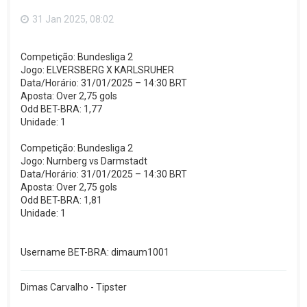
o
p
31 Jan 2025, 08:02
o
Competição: Bundesliga 2
Jogo: ELVERSBERG X KARLSRUHER
Data/Horário: 31/01/2025 – 14:30 BRT
Aposta: Over 2,75 gols
Odd BET-BRA: 1,77
Unidade: 1
Competição: Bundesliga 2
Jogo: Nurnberg vs Darmstadt
Data/Horário: 31/01/2025 – 14:30 BRT
Aposta: Over 2,75 gols
Odd BET-BRA: 1,81
Unidade: 1
Username BET-BRA: dimaum1001
Dimas Carvalho - Tipster