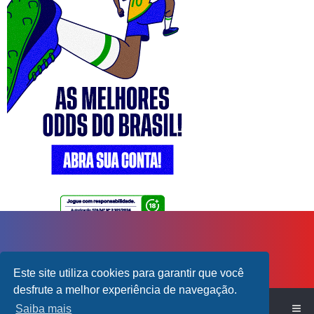
Este site utiliza cookies para garantir que você
desfrute a melhor experiência de navegação.
Início do Fórum!
Saiba mais