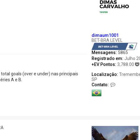
dimaum1001
BET-BRA LEVEL
Mensagens:
5865
Registrado em:
Julho 2
+EV Pontos:
3,788.00
tal goals (over e under) nas principais
Localização:
Tremembé
SP
ries A e B.
C
Contato:
o
n
t
a
t
o
d
i
RA
m
a
u