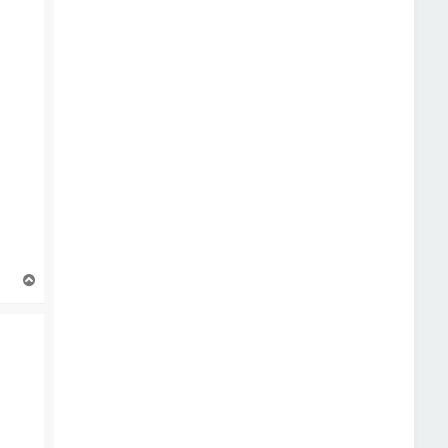
o
p
o
V
o
l
t
a
r
a
o
t
o
p