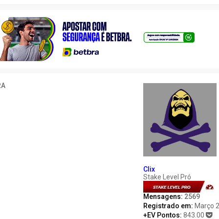
RA
Clix
Stake Level Pró
Mensagens:
2569
Registrado em:
Março 
+EV Pontos:
843.00