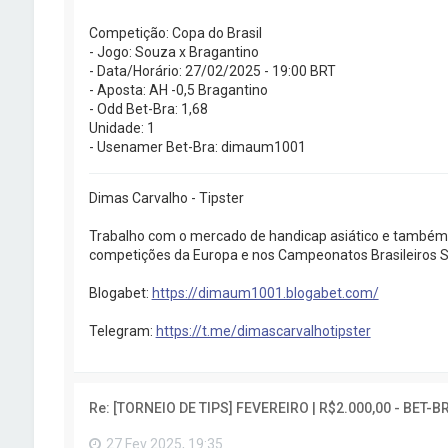
Competição: Copa do Brasil
- Jogo: Souza x Bragantino
- Data/Horário: 27/02/2025 - 19:00 BRT
- Aposta: AH -0,5 Bragantino
- Odd Bet-Bra: 1,68
Unidade: 1
- Usenamer Bet-Bra: dimaum1001
Dimas Carvalho - Tipster
Trabalho com o mercado de handicap asiático e também to
competições da Europa e nos Campeonatos Brasileiros Sé
Blogabet:
https://dimaum1001.blogabet.com/
Telegram:
https://t.me/dimascarvalhotipster
Re: [TORNEIO DE TIPS] FEVEREIRO | R$2.000,00 - BET-B
27 Fev 2025, 19:35