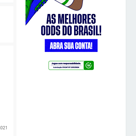
o
l
t
a
r
a
o
t
o
p
o
2021