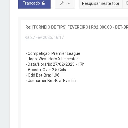
Trancado
Re: [TORNEIO DE TIPS] FEVEREIRO | R$2.000,00 - BET-B
27 Fev 2025, 16:17
- Competição: Premier League
- Jogo: West Ham X Leicester
- Data/Horário: 27/02/2025 - 17h
- Aposta: Over 2.5 Gols
- Odd Bet-Bra: 1.96
- Usenamer Bet-Bra: Evertin