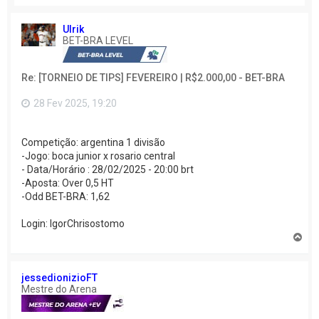
o
t
o
Ulrik
p
BET-BRA LEVEL
o
Re: [TORNEIO DE TIPS] FEVEREIRO | R$2.000,00 - BET-BRA
28 Fev 2025, 19:20
Competição: argentina 1 divisão
-Jogo: boca junior x rosario central
- Data/Horário : 28/02/2025 - 20:00 brt
-Aposta: Over 0,5 HT
-Odd BET-BRA: 1,62
Login: IgorChrisostomo
V
o
l
t
jessedionizioFT
a
Mestre do Arena
r
a
o