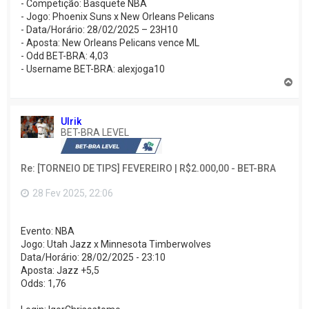
- Competição: Basquete NBA
- Jogo: Phoenix Suns x New Orleans Pelicans
- Data/Horário: 28/02/2025 – 23H10
- Aposta: New Orleans Pelicans vence ML
- Odd BET-BRA: 4,03
- Username BET-BRA: alexjoga10
V
o
l
t
Ulrik
a
BET-BRA LEVEL
r
a
o
Re: [TORNEIO DE TIPS] FEVEREIRO | R$2.000,00 - BET-BRA
t
o
p
28 Fev 2025, 22:06
o
Evento: NBA
Jogo: Utah Jazz x Minnesota Timberwolves
Data/Horário: 28/02/2025 - 23:10
Aposta: Jazz +5,5
Odds: 1,76