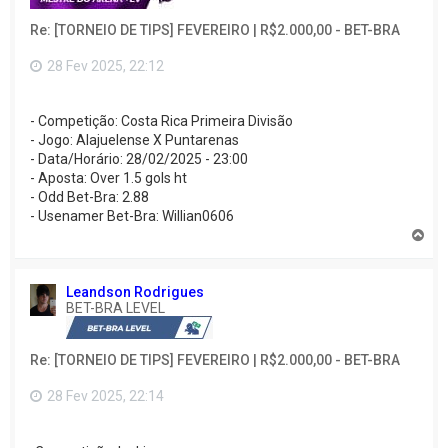
o
Re: [TORNEIO DE TIPS] FEVEREIRO | R$2.000,00 - BET-BRA
t
o
p
28 Fev 2025, 22:12
o
- Competição: Costa Rica Primeira Divisão
- Jogo: Alajuelense X Puntarenas
- Data/Horário: 28/02/2025 - 23:00
- Aposta: Over 1.5 gols ht
- Odd Bet-Bra: 2.88
- Usenamer Bet-Bra: Willian0606
V
o
l
t
Leandson Rodrigues
a
BET-BRA LEVEL
r
a
o
Re: [TORNEIO DE TIPS] FEVEREIRO | R$2.000,00 - BET-BRA
t
o
p
28 Fev 2025, 22:14
o