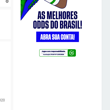
V
o
l
t
a
r
a
o
t
o
p
o
020