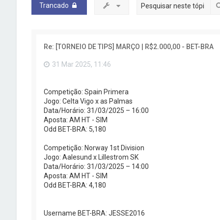
Trancado
Re: [TORNEIO DE TIPS] MARÇO | R$2.000,00 - BET-BRA
31 Mar 2025, 11:46
Competição: Spain Primera
Jogo: Celta Vigo x as Palmas
Data/Horário: 31/03/2025 – 16:00
Aposta: AM HT - SIM
Odd BET-BRA: 5,180
Competição: Norway 1st Division
Jogo: Aalesund x Lillestrom SK
Data/Horário: 31/03/2025 – 14:00
Aposta: AM HT - SIM
Odd BET-BRA: 4,180
Username BET-BRA: JESSE2016