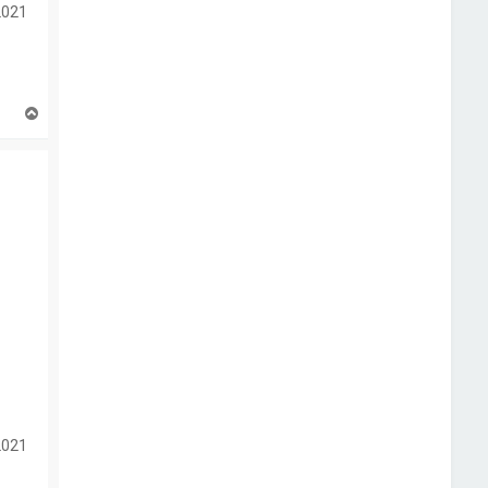
2021
V
o
l
t
a
r
a
o
t
o
p
o
2021