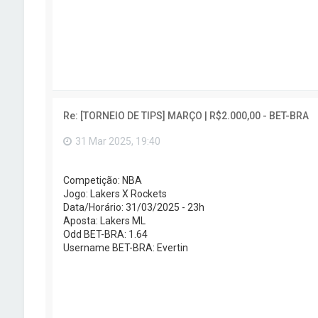
Re: [TORNEIO DE TIPS] MARÇO | R$2.000,00 - BET-BRA
31 Mar 2025, 19:40
Competição: NBA
Jogo: Lakers X Rockets
Data/Horário: 31/03/2025 - 23h
Aposta: Lakers ML
Odd BET-BRA: 1.64
Username BET-BRA: Evertin