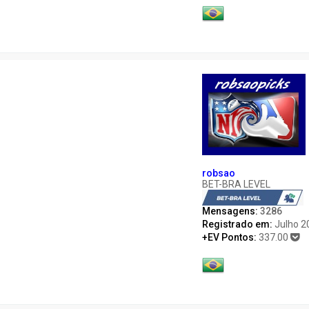
robsao
BET-BRA LEVEL
Mensagens:
3286
Registrado em:
Julho 2
+EV Pontos:
337.00