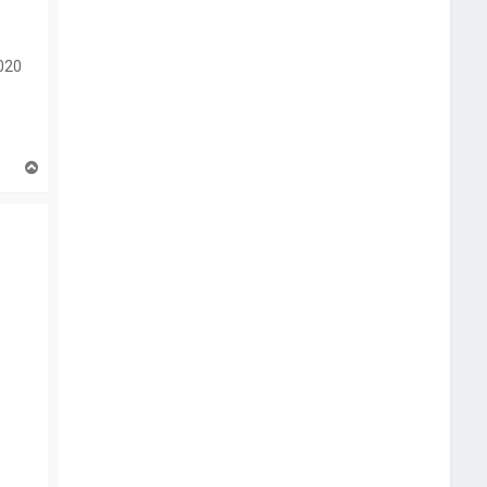
020
V
o
l
t
a
r
a
o
t
o
p
o