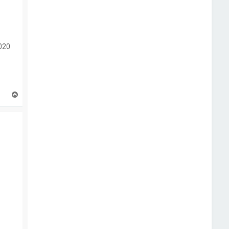
020
V
o
l
t
a
r
a
o
t
o
p
o