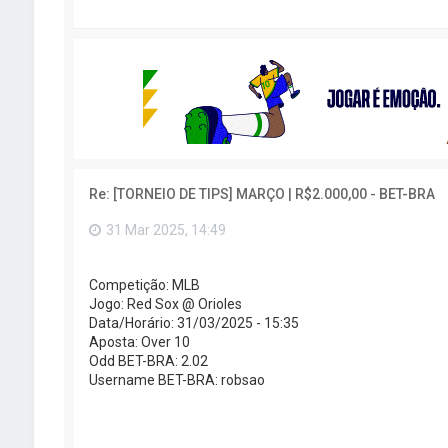
Re: [TORNEIO DE TIPS] MARÇO | R$2.000,00 - BET-BRA
31 Mar 2025, 14:49
Competição: MLB
Jogo: Red Sox @ Orioles
Data/Horário: 31/03/2025 - 15:35
Aposta: Over 10
Odd BET-BRA: 2.02
Username BET-BRA: robsao