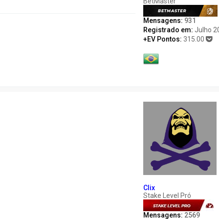
BetMaster
Mensagens:
931
Registrado em:
Julho 2
+EV Pontos:
315.00
Clix
Stake Level Pró
Mensagens:
2569