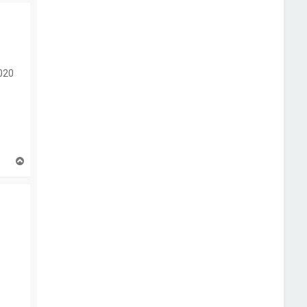
l
t
a
r
a
o
t
020
o
p
o
V
o
l
t
a
r
a
o
t
o
p
o