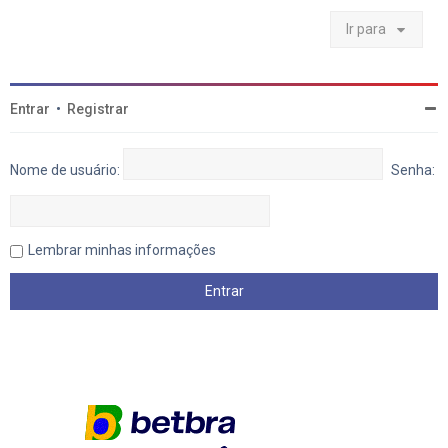
o
Ir para
Entrar
•
Registrar
Nome de usuário:
Senha:
Lembrar minhas informações