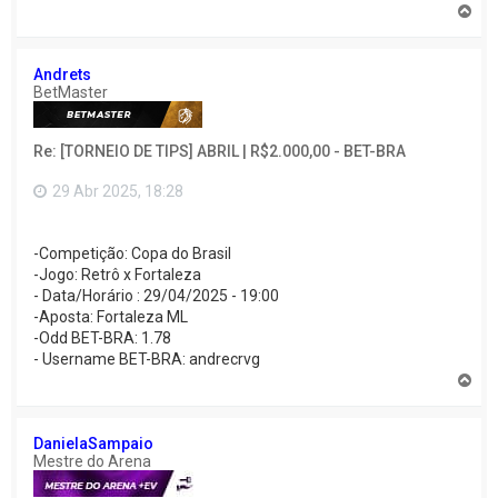
V
o
l
t
Andrets
a
BetMaster
r
a
o
Re: [TORNEIO DE TIPS] ABRIL | R$2.000,00 - BET-BRA
t
o
p
29 Abr 2025, 18:28
o
-Competição: Copa do Brasil
-Jogo: Retrô x Fortaleza
- Data/Horário : 29/04/2025 - 19:00
-Aposta: Fortaleza ML
-Odd BET-BRA: 1.78
- Username BET-BRA: andrecrvg
V
o
l
t
DanielaSampaio
a
Mestre do Arena
r
a