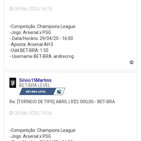
o
p
29 Abr 2025, 14:19
o
-Competição: Champions League
-Jogo: Arsenal x PSG
- Data/Horário: 29/04/25 - 16:00
-Aposta: Arsenal AH 0
-Odd BET-BRA: 1.55
- Username BET-BRA: andrecrvg
V
o
l
t
Silvio15Martins
a
BET-BRA LEVEL
r
a
o
Re: [TORNEIO DE TIPS] ABRIL | R$2.000,00 - BET-BRA
t
o
p
29 Abr 2025, 14:56
o
-Competição: Champions League
-Jogo: Arsenal x PSG