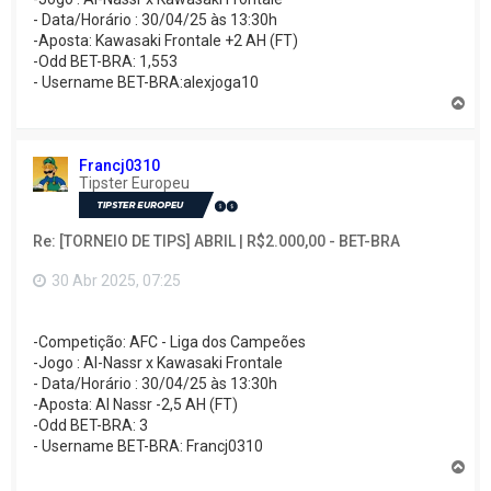
- Data/Horário : 30/04/25 às 13:30h
-Aposta: Kawasaki Frontale +2 AH (FT)
-Odd BET-BRA: 1,553
- Username BET-BRA:alexjoga10
V
o
l
t
Francj0310
a
Tipster Europeu
r
a
o
Re: [TORNEIO DE TIPS] ABRIL | R$2.000,00 - BET-BRA
t
o
p
30 Abr 2025, 07:25
o
-Competição: AFC - Liga dos Campeões
-Jogo : Al-Nassr x Kawasaki Frontale
- Data/Horário : 30/04/25 às 13:30h
-Aposta: Al Nassr -2,5 AH (FT)
-Odd BET-BRA: 3
- Username BET-BRA: Francj0310
V
o