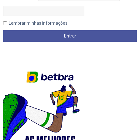
Lembrar minhas informações