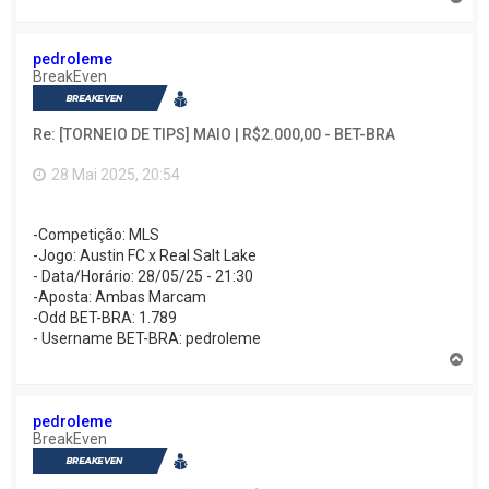
o
l
t
pedroleme
a
BreakEven
r
a
o
Re: [TORNEIO DE TIPS] MAIO | R$2.000,00 - BET-BRA
t
o
p
28 Mai 2025, 20:54
o
-Competição: MLS
-Jogo: Austin FC x Real Salt Lake
- Data/Horário: 28/05/25 - 21:30
-Aposta: Ambas Marcam
-Odd BET-BRA: 1.789
- Username BET-BRA: pedroleme
V
o
l
t
pedroleme
a
BreakEven
r
a
o