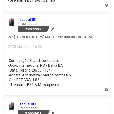
- Username BET-BRA: Daniela
V
o
l
t
isaque303
a
Precificador
r
a
o
Re: [TORNEIO DE TIPS] MAIO | R$2.000,00 - BET-BRA
t
o
p
28 Mai 2025, 16:33
o
-Competição: Copa Libertadores
-Jogo: Internacional RS x Bahia BA
- Data/Horário: 28/05 - 19h
-Aposta: Alternativa Total de cantos 8.5
-Odd BET-BRA: 1.52
- Username BET-BRA: isaquenjc
V
o
l
t
isaque303
a
Precificador
r
a