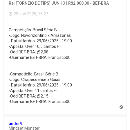
Re: [TORNEIO DE TIPS] JUNHO | R$2.000,00 - BET-BRA
t
o
p
29 Jun 2025, 16:27
o
Competição: Brasil Série B
-Jogo: Novorizontino x Amazonas
- Data/Horário: 29/06/2025 - 19:00
-Aposta: Over 10,5 cantos FT
-Odd BET-BRA: @2,08
-Username BET-BRA: Francisco00
-Competição: Brasil Série B
-Jogo: Chapecoense x Goiás
- Data/Horário: 29/06/2025 - 19:00
-Aposta: Over 11 cantos FT
-Odd BET-BRA: @2,15
-Username BET-BRA: Francisco00
V
o
l
t
ander9
a
Mindset Monster
r