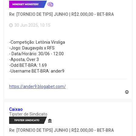
a
o
Re: [TORNEIO DE TIPS] JUNHO | R$2.000,00 - BET-BRA
t
o
p
30 Jun 2025, 10:15
o
-Competição: Letônia Virsliga
-Jogo: Daugavpils x RFS
- Data/Horário: 30/06 - 12:00
-Aposta; Over 3
-Odd BET-BRA: 1.69
-Username BET-BRA: ander9
https://ander9.blogabet.com/
V
o
l
t
Caixao
a
Tipster de Sindicato
r
a
o
Re: [TORNEIO DE TIPS] JUNHO | R$2.000,00 - BET-BRA
t
o