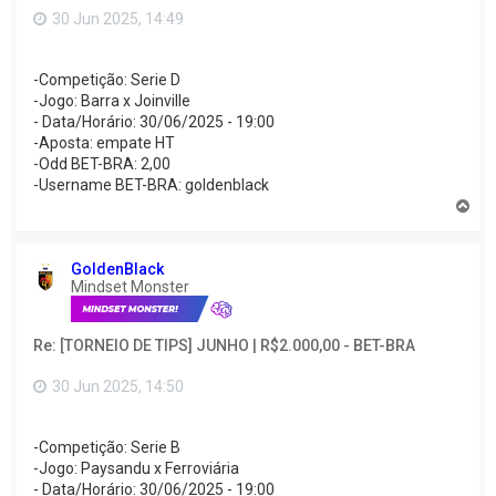
p
30 Jun 2025, 14:49
o
-Competição: Serie D
-Jogo: Barra x Joinville
- Data/Horário: 30/06/2025 - 19:00
-Aposta: empate HT
-Odd BET-BRA: 2,00
-Username BET-BRA: goldenblack
V
o
l
t
GoldenBlack
a
Mindset Monster
r
a
o
Re: [TORNEIO DE TIPS] JUNHO | R$2.000,00 - BET-BRA
t
o
p
30 Jun 2025, 14:50
o
-Competição: Serie B
-Jogo: Paysandu x Ferroviária
- Data/Horário: 30/06/2025 - 19:00