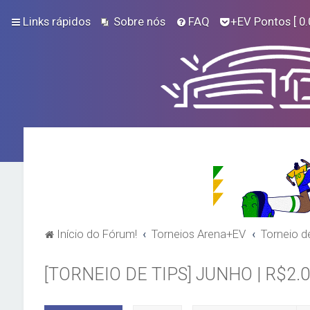
Links rápidos
Sobre nós
FAQ
+EV Pontos
[ 0.
Início do Fórum!
Torneios Arena+EV
Torneio d
[TORNEIO DE TIPS] JUNHO | R$2.0