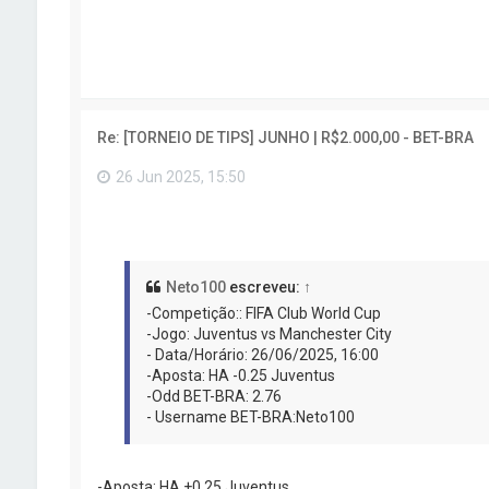
Re: [TORNEIO DE TIPS] JUNHO | R$2.000,00 - BET-BRA
26 Jun 2025, 15:50
Neto100
escreveu:
↑
-Competição:: FIFA Club World Cup
-Jogo: Juventus vs Manchester City
- Data/Horário: 26/06/2025, 16:00
-Aposta: HA -0.25 Juventus
-Odd BET-BRA: 2.76
- Username BET-BRA:Neto100
-Aposta: HA +0.25 Juventus