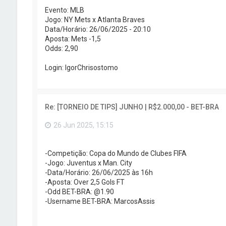
Evento: MLB
Jogo: NY Mets x Atlanta Braves
Data/Horário: 26/06/2025 - 20:10
Aposta: Mets -1,5
Odds: 2,90
Login: IgorChrisostomo
Re: [TORNEIO DE TIPS] JUNHO | R$2.000,00 - BET-BRA
26 Jun 2025, 15:15
-Competição: Copa do Mundo de Clubes FIFA
-Jogo: Juventus x Man. City
-Data/Horário: 26/06/2025 às 16h
-Aposta: Over 2,5 Gols FT
-Odd BET-BRA: @1.90
-Username BET-BRA: MarcosAssis