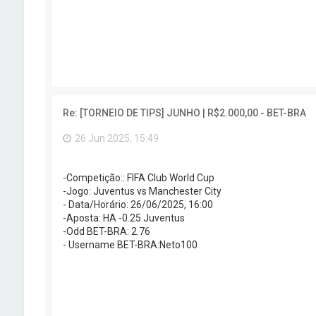
Re: [TORNEIO DE TIPS] JUNHO | R$2.000,00 - BET-BRA
26 Jun 2025, 15:49
-Competição:: FIFA Club World Cup
-Jogo: Juventus vs Manchester City
- Data/Horário: 26/06/2025, 16:00
-Aposta: HA -0.25 Juventus
-Odd BET-BRA: 2.76
- Username BET-BRA:Neto100