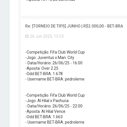
Re: [TORNEIO DE TIPS] JUNHO | R$2.000,00 - BET-BRA
26 Jun 2025, 15:53
-Competição: Fifa Club World Cup
-Jogo: Juventus x Man. City
- Data/Horário: 26/06/25 - 16:00
-Aposta: Over 2.25
-Odd BET-BRA: 1.678
- Username BET-BRA: pedroleme
-Competição: Fifa Club World Cup
-Jogo: Al Hilal x Pachuca
- Data/Horário: 26/06/25 - 22:00
-Aposta: Al Hilal Vence
-Odd BET-BRA: 1.663
- Username BET-BRA: pedroleme