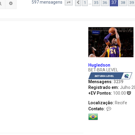
597 mensagens
37
…
1
35
36
38
39
Pesquisar
Pesquisa avançada
Página
Anterior
37
de
40
Hugledson
BET-BRA LEVEL
Mensagens:
3239
Registrado em:
Julho 2
+EV Pontos:
100.00
Localização:
Recife
C
Contato:
o
n
t
a
t