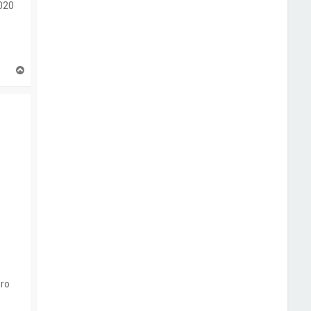
020
V
o
l
t
a
r
a
o
t
o
p
o
ro