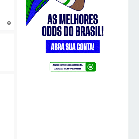
V
o
l
t
a
r
a
o
t
o
p
o