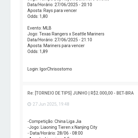
Data/Horário: 27/06/2025 - 20:10
Aposta: Rays para vencer
Odds: 1,80
Evento: MLB
Jogo: Texas Rangers x Seattle Mariners
Data/Horário: 27/06/2025 - 21:10
Aposta: Mariners para vencer
Odds: 1,89
Login: IgorChrisostomo
Re: [TORNEIO DE TIPS] JUNHO | R$2.000,00 - BET-BRA
27 Jun 2025, 19:48
-Competição: China Liga Jia
-Jogo: Liaoning Tieren x Nanjing City
- Data/Horário: 28/06 - 08:00