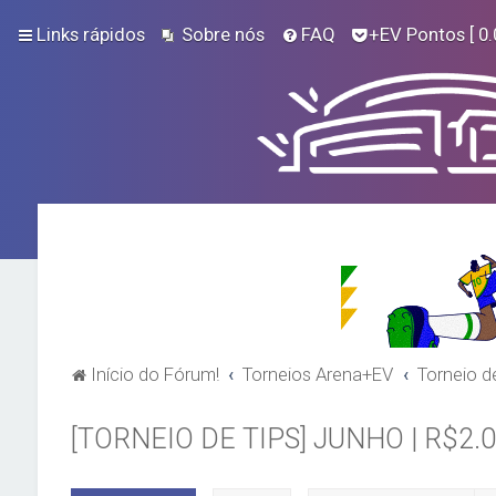
Links rápidos
Sobre nós
FAQ
+EV Pontos
[ 0.
Início do Fórum!
Torneios Arena+EV
Torneio d
[TORNEIO DE TIPS] JUNHO | R$2.0