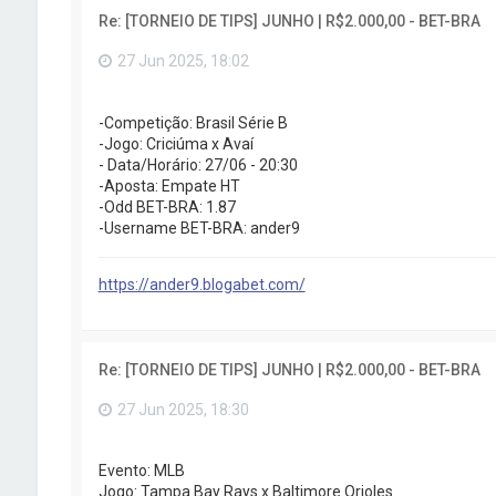
Re: [TORNEIO DE TIPS] JUNHO | R$2.000,00 - BET-BRA
27 Jun 2025, 18:02
-Competição: Brasil Série B
-Jogo: Criciúma x Avaí
- Data/Horário: 27/06 - 20:30
-Aposta: Empate HT
-Odd BET-BRA: 1.87
-Username BET-BRA: ander9
https://ander9.blogabet.com/
Re: [TORNEIO DE TIPS] JUNHO | R$2.000,00 - BET-BRA
27 Jun 2025, 18:30
Evento: MLB
Jogo: Tampa Bay Rays x Baltimore Orioles