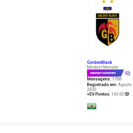
GoldenBlack
Mindset Monster
Mensagens:
1750
Registrado em:
Agosto
2020
+EV Pontos:
143.00