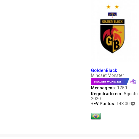
GoldenBlack
Mindset Monster
Mensagens:
1750
Registrado em:
Agosto
2020
+EV Pontos:
143.00