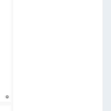
r
a
o
t
o
p
o
V
o
l
t