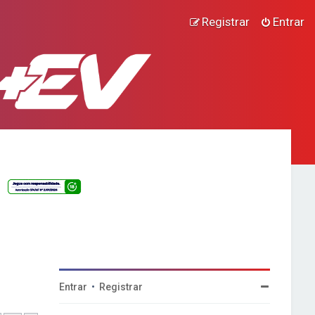
Registrar
Entrar
Entrar
•
Registrar