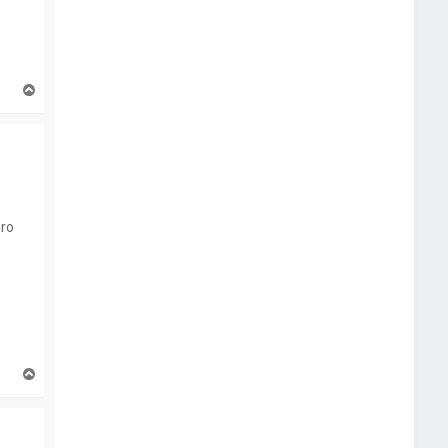
V
o
l
t
a
r
a
o
t
ro
o
p
o
V
o
l
t
a