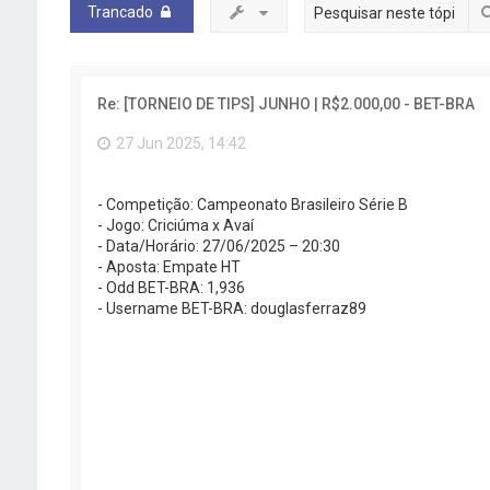
Trancado
Re: [TORNEIO DE TIPS] JUNHO | R$2.000,00 - BET-BRA
27 Jun 2025, 14:42
- Competição: Campeonato Brasileiro Série B
- Jogo: Criciúma x Avaí
- Data/Horário: 27/06/2025 – 20:30
- Aposta: Empate HT
- Odd BET-BRA: 1,936
- Username BET-BRA: douglasferraz89