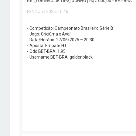
Re: [TORNEIO DE TIPS] JUNHO | R$2.000,00 - BET-BRA
27 Jun 2025, 16:46
- Competição: Campeonato Brasileiro Série B
- Jogo: Criciúma x Avaí
- Data/Horário: 27/06/2025 – 20:30
- Aposta: Empate HT
- Odd BET-BRA: 1,95
- Username BET-BRA: goldenblack