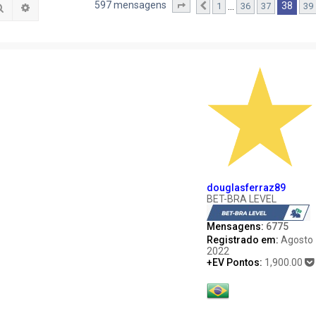
597 mensagens
38
…
1
36
37
39
Pesquisar
Pesquisa avançada
Página
Anterior
38
de
40
douglasferraz89
BET-BRA LEVEL
Mensagens:
6775
Registrado em:
Agosto
2022
+EV Pontos:
1,900.00