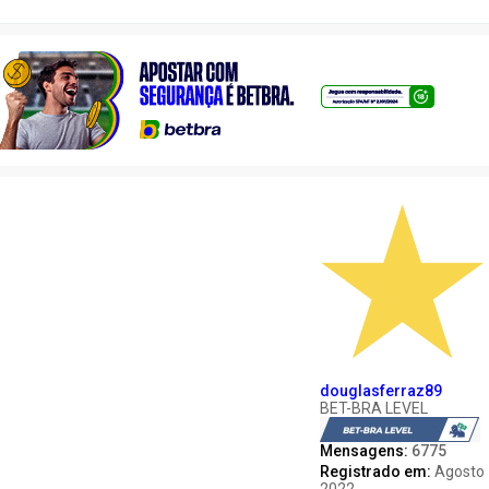
douglasferraz89
BET-BRA LEVEL
Mensagens:
6775
Registrado em:
Agosto