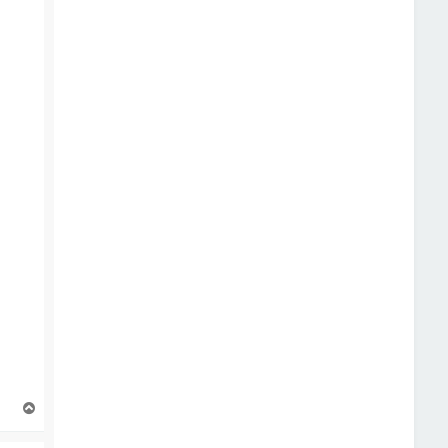
a
r
a
o
t
o
p
o
V
o
l