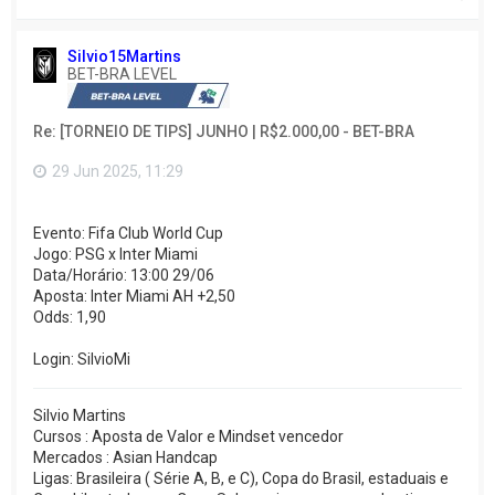
o
l
t
Silvio15Martins
a
BET-BRA LEVEL
r
a
o
Re: [TORNEIO DE TIPS] JUNHO | R$2.000,00 - BET-BRA
t
o
p
29 Jun 2025, 11:29
o
Evento: Fifa Club World Cup
Jogo: PSG x Inter Miami
Data/Horário: 13:00 29/06
Aposta: Inter Miami AH +2,50
Odds: 1,90
Login: SilvioMi
Silvio Martins
Cursos : Aposta de Valor e Mindset vencedor
Mercados : Asian Handcap
Ligas: Brasileira ( Série A, B, e C), Copa do Brasil, estaduais e