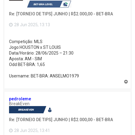
a
o
Re: [TORNEIO DE TIPS] JUNHO | R$2.000,00 - BET-BRA
t
o
p
28 Jun 2025, 13:13
o
Competição: MLS
Jogo:HOUSTON x ST LOUIS
Data/Horário: 28/06/2025 – 21:30
Aposta: AM - SIM
Odd BET-BRA: 1,65
Username: BET-BRA: ANSELMO1979
V
o
l
t
pedroleme
a
BreakEven
r
a
o
Re: [TORNEIO DE TIPS] JUNHO | R$2.000,00 - BET-BRA
t
o
p
28 Jun 2025, 13:41
o