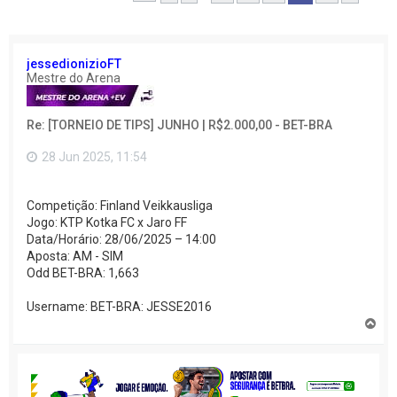
jessedionizioFT
Mestre do Arena
Re: [TORNEIO DE TIPS] JUNHO | R$2.000,00 - BET-BRA
28 Jun 2025, 11:54
Competição: Finland Veikkausliga
Jogo: KTP Kotka FC x Jaro FF
Data/Horário: 28/06/2025 – 14:00
Aposta: AM - SIM
Odd BET-BRA: 1,663
Username: BET-BRA: JESSE2016
V
o
l
t
a
r