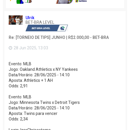
a
o
t
o
Ulrik
p
BET-BRA LEVEL
o
Re: [TORNEIO DE TIPS] JUNHO | R$2.000,00 - BET-BRA
28 Jun 2025, 13:03
Evento: MLB
Jogo: Oakland Athletics x NY Yankees
Data/Horário: 28/06/2025 - 14:10
Aposta: Athletics + 1 AH
Odds: 2,91
Evento: MLB
Jogo: Minnesota Twins x Detroit Tigers
Data/Horário: 28/06/2025 - 14:10
Aposta: Twins para vencer
Odds: 2,34