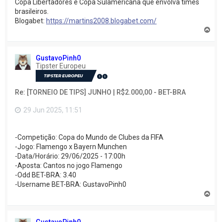
Copa Libertadores e Copa Sulamericana que envolva times
brasileiros.
Blogabet:
https://martins2008.blogabet.com/
V
o
l
t
GustavoPinh0
a
Tipster Europeu
r
a
o
Re: [TORNEIO DE TIPS] JUNHO | R$2.000,00 - BET-BRA
t
o
p
29 Jun 2025, 11:51
o
-Competição: Copa do Mundo de Clubes da FIFA
-Jogo: Flamengo x Bayern Munchen
-Data/Horário: 29/06/2025 - 17:00h
-Aposta: Cantos no jogo Flamengo
-Odd BET-BRA: 3.40
-Username BET-BRA: GustavoPinh0
V
o
l
t