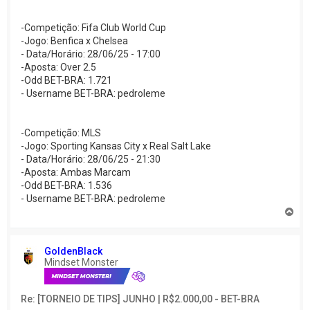
-Competição: Fifa Club World Cup
-Jogo: Benfica x Chelsea
- Data/Horário: 28/06/25 - 17:00
-Aposta: Over 2.5
-Odd BET-BRA: 1.721
- Username BET-BRA: pedroleme
-Competição: MLS
-Jogo: Sporting Kansas City x Real Salt Lake
- Data/Horário: 28/06/25 - 21:30
-Aposta: Ambas Marcam
-Odd BET-BRA: 1.536
- Username BET-BRA: pedroleme
V
o
l
t
GoldenBlack
a
Mindset Monster
r
a
o
Re: [TORNEIO DE TIPS] JUNHO | R$2.000,00 - BET-BRA
t