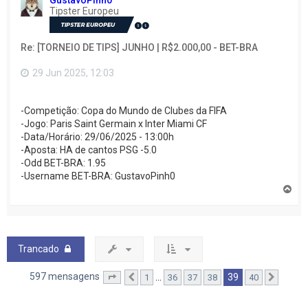
GustavoPinh0
a
Tipster Europeu
r
a
o
Re: [TORNEIO DE TIPS] JUNHO | R$2.000,00 - BET-BRA
t
o
p
29 Jun 2025, 12:03
o
-Competição: Copa do Mundo de Clubes da FIFA
-Jogo: Paris Saint Germain x Inter Miami CF
-Data/Horário: 29/06/2025 - 13:00h
-Aposta: HA de cantos PSG -5.0
-Odd BET-BRA: 1.95
-Username BET-BRA: GustavoPinh0
V
o
l
t
a
r
Trancado
a
o
t
597 mensagens
39
…
1
36
37
38
40
Página
Anterior
39
de
40
Próxi
o
p