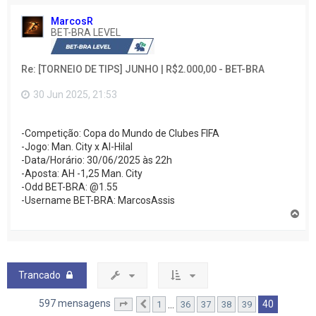
l
t
MarcosR
a
BET-BRA LEVEL
r
a
o
Re: [TORNEIO DE TIPS] JUNHO | R$2.000,00 - BET-BRA
t
o
p
30 Jun 2025, 21:53
o
-Competição: Copa do Mundo de Clubes FIFA
-Jogo: Man. City x Al-Hilal
-Data/Horário: 30/06/2025 às 22h
-Aposta: AH -1,25 Man. City
-Odd BET-BRA: @1.55
-Username BET-BRA: MarcosAssis
V
o
l
t
a
r
Trancado
a
o
t
597 mensagens
40
…
1
36
37
38
39
Página
Anterior
40
de
40
o