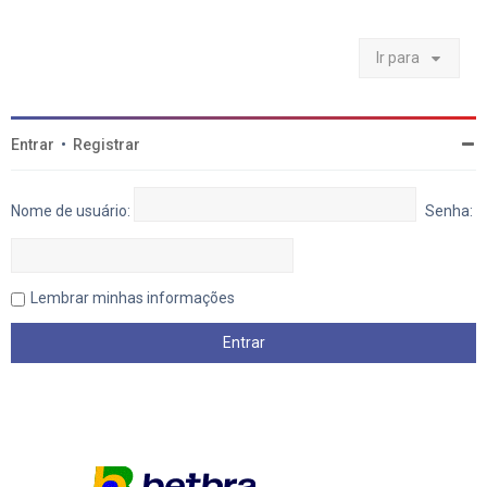
p
o
Ir para
Entrar
•
Registrar
Nome de usuário:
Senha:
Lembrar minhas informações