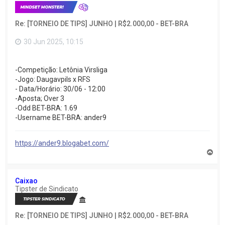
a
o
Re: [TORNEIO DE TIPS] JUNHO | R$2.000,00 - BET-BRA
t
o
p
30 Jun 2025, 10:15
o
-Competição: Letônia Virsliga
-Jogo: Daugavpils x RFS
- Data/Horário: 30/06 - 12:00
-Aposta; Over 3
-Odd BET-BRA: 1.69
-Username BET-BRA: ander9
https://ander9.blogabet.com/
V
o
l
t
Caixao
a
Tipster de Sindicato
r
a
o
Re: [TORNEIO DE TIPS] JUNHO | R$2.000,00 - BET-BRA
t
o