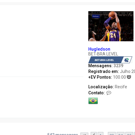
Hugledson
BET-BRA LEVEL
Mensagens:
3239
Registrado em:
Julho 2
+EV Pontos:
100.00
Localização:
Recife
C
Contato:
o
n
t
a
t
o
H
u
542 mensagens