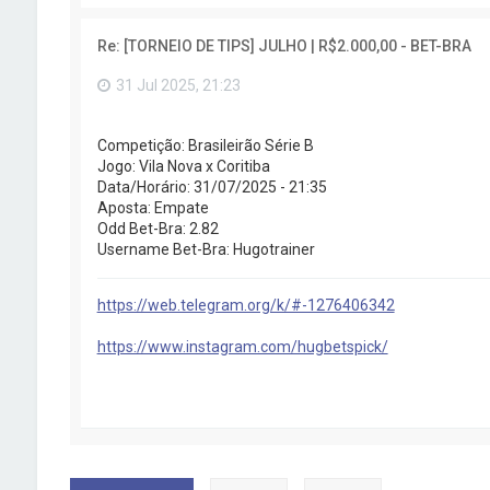
Re: [TORNEIO DE TIPS] JULHO | R$2.000,00 - BET-BRA
31 Jul 2025, 21:23
Competição: Brasileirão Série B
Jogo: Vila Nova x Coritiba
Data/Horário: 31/07/2025 - 21:35
Aposta: Empate
Odd Bet-Bra: 2.82
Username Bet-Bra: Hugotrainer
https://web.telegram.org/k/#-1276406342
https://www.instagram.com/hugbetspick/