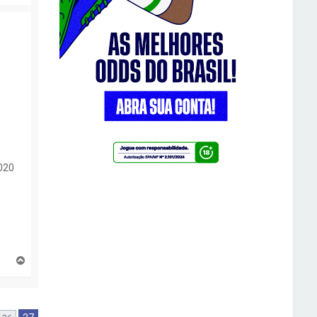
p
o
020
V
o
l
t
a
r