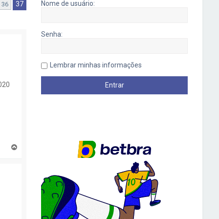
Nome de usuário:
37
36
Senha:
Lembrar minhas informações
020
V
o
l
t
a
r
a
o
t
o