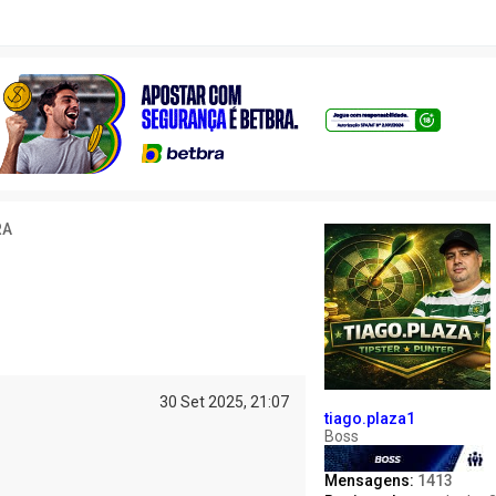
RA
30 Set 2025, 21:07
tiago.plaza1
Boss
Mensagens:
1413