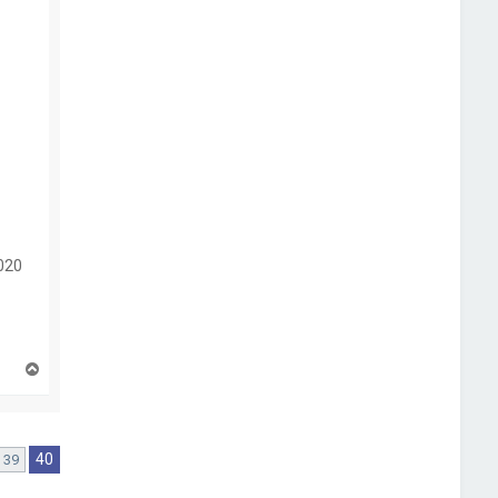
t
a
r
a
o
t
o
p
o
020
V
o
l
t
a
r
40
39
a
o