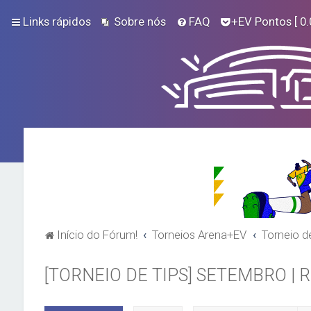
Links rápidos
Sobre nós
FAQ
+EV Pontos
[ 0.
Início do Fórum!
Torneios Arena+EV
Torneio d
[TORNEIO DE TIPS] SETEMBRO | R