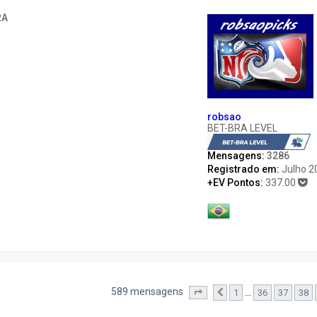
RA
robsao
BET-BRA LEVEL
Mensagens:
3286
Registrado em:
Julho 2
+EV Pontos:
337.00
589 mensagens
…
1
36
37
38
Página
Anterior
40
de
40