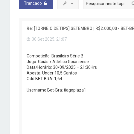
Trancado
Re: [TORNEIO DE TIPS] SETEMBRO | R$2.000,00 - BET-B
30 Set 2025, 21:07
Competição: Brasileiro Série B
Jogo: Goiás x Atlético Goianiense
Data/Horário: 30/09/2025 – 21:30Hrs
Aposta: Under 10,5 Cantos
Odd BET-BRA: 1,64
Username Bet-Bra: tiagoplaza1