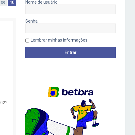
Nome de usuário:
40
39
Senha:
Lembrar minhas informações
2022