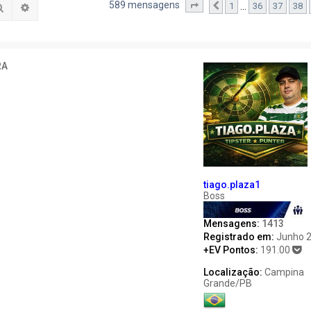
589 mensagens
…
1
36
37
38
Pesquisar
Pesquisa avançada
Página
Anterior
40
de
40
RA
tiago.plaza1
Boss
Mensagens:
1413
Registrado em:
Junho 
+EV Pontos:
191.00
Localização:
Campina
Grande/PB