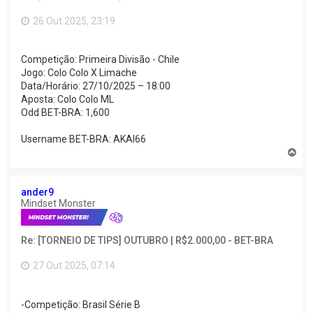
o
p
26 Out 2025, 23:19
o
Competição: Primeira Divisão - Chile
Jogo: Colo Colo X Limache
Data/Horário: 27/10/2025 – 18:00
Aposta: Colo Colo ML
Odd BET-BRA: 1,600
Username BET-BRA: AKAI66
V
o
l
t
ander9
a
Mindset Monster
r
a
o
Re: [TORNEIO DE TIPS] OUTUBRO | R$2.000,00 - BET-BRA
t
o
p
27 Out 2025, 07:14
o
-Competição: Brasil Série B