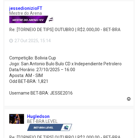
l
t
jessedionizioFT
a
Mestre do Arena
r
a
o
Re: [TORNEIO DE TIPS] OUTUBRO | R$2.000,00 - BET-BRA
t
o
p
27 Out 2025, 15:14
o
Competição: Bolivia Cup
Jogo: San Antonio Bulo Bulo CD x Independiente Petrolero
Data/Horário: 27/10/2025 – 16:00
Aposta: AM - SIM
Odd BET-BRA: 1,821
Username BET-BRA: JESSE2016
V
o
l
t
Hugledson
a
BET-BRA LEVEL
r
a
o
Re: [TORNEIO DE TIPS] OUTUBRO | R$2.000,00 - BET-BRA
t