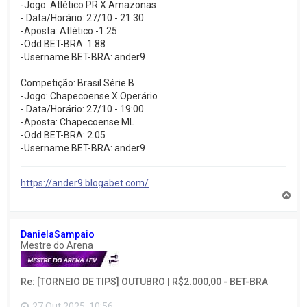
-Jogo: Atlético PR X Amazonas
- Data/Horário: 27/10 - 21:30
-Aposta: Atlético -1.25
-Odd BET-BRA: 1.88
-Username BET-BRA: ander9
Competição: Brasil Série B
-Jogo: Chapecoense X Operário
- Data/Horário: 27/10 - 19:00
-Aposta: Chapecoense ML
-Odd BET-BRA: 2.05
-Username BET-BRA: ander9
https://ander9.blogabet.com/
V
o
l
t
DanielaSampaio
a
Mestre do Arena
r
a
o
Re: [TORNEIO DE TIPS] OUTUBRO | R$2.000,00 - BET-BRA
t
o
p
27 Out 2025, 10:56