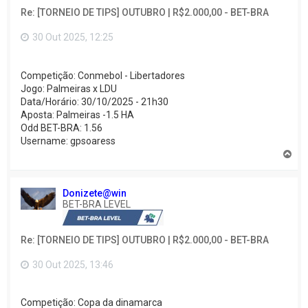
o
Re: [TORNEIO DE TIPS] OUTUBRO | R$2.000,00 - BET-BRA
t
o
p
30 Out 2025, 12:25
o
Competição: Conmebol - Libertadores
Jogo: Palmeiras x LDU
Data/Horário: 30/10/2025 - 21h30
Aposta: Palmeiras -1.5 HA
Odd BET-BRA: 1.56
Username: gpsoaress
V
o
l
t
Donizete@win
a
BET-BRA LEVEL
r
a
o
Re: [TORNEIO DE TIPS] OUTUBRO | R$2.000,00 - BET-BRA
t
o
p
30 Out 2025, 13:46
o
Competição: Copa da dinamarca