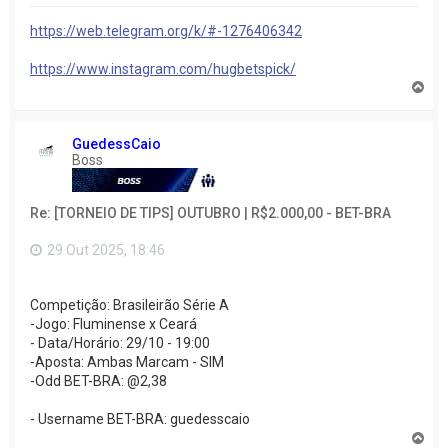
https://web.telegram.org/k/#-1276406342
https://www.instagram.com/hugbetspick/
V
o
l
t
GuedessCaio
a
Boss
r
a
o
Re: [TORNEIO DE TIPS] OUTUBRO | R$2.000,00 - BET-BRA
t
o
p
29 Out 2025, 18:46
o
Competição: Brasileirão Série A
-Jogo: Fluminense x Ceará
- Data/Horário: 29/10 - 19:00
-Aposta: Ambas Marcam - SIM
-Odd BET-BRA: @2,38
- Username BET-BRA: guedesscaio
V