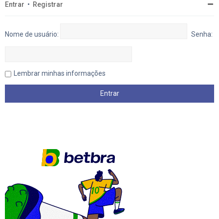
Entrar
•
Registrar
Nome de usuário:
Senha:
Lembrar minhas informações