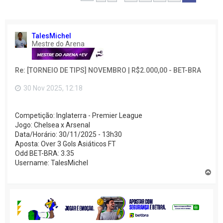
TalesMichel
Mestre do Arena
Re: [TORNEIO DE TIPS] NOVEMBRO | R$2.000,00 - BET-BRA
30 Nov 2025, 12:18
Competição: Inglaterra - Premier League
Jogo: Chelsea x Arsenal
Data/Horário: 30/11/2025 - 13h30
Aposta: Over 3 Gols Asiáticos FT
Odd BET-BRA: 3.35
Username: TalesMichel
V
o
l
t
a
r
a