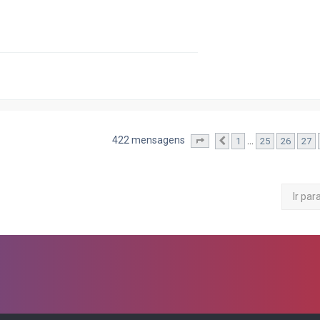
422 mensagens
…
1
25
26
27
Página
Anterior
29
de
29
Ir par