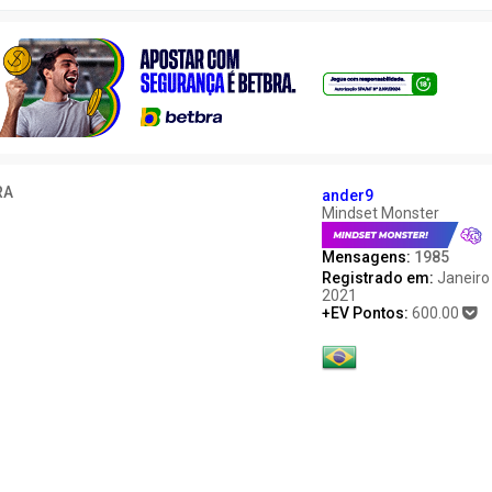
RA
ander9
Mindset Monster
Mensagens:
1985
Registrado em:
Janeiro
2021
+EV Pontos:
600.00