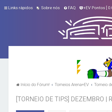
Links rápidos
Sobre nós
FAQ
+EV Pontos
[ 0.
Início do Fórum!
Torneios Arena+EV
Torneio d
[TORNEIO DE TIPS] DEZEMBRO | R