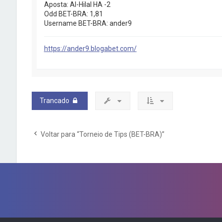
Aposta: Al-Hilal HA -2
Odd BET-BRA: 1,81
Username BET-BRA: ander9
https://ander9.blogabet.com/
Trancado
Voltar para “Torneio de Tips (BET-BRA)”