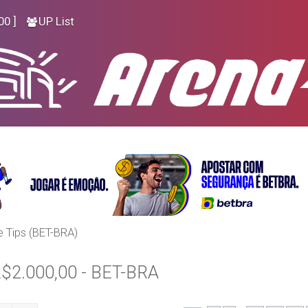
00 ]
UP List
e Tips (BET-BRA)
$2.000,00 - BET-BRA