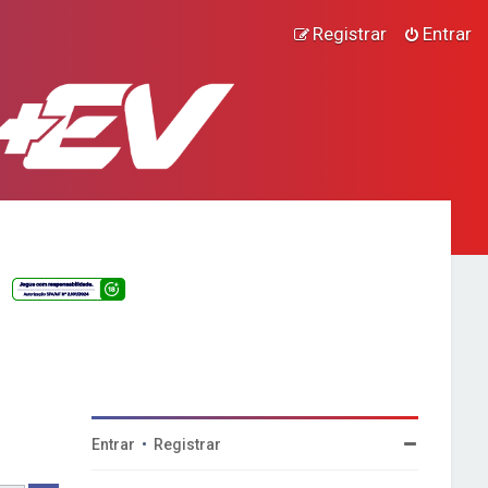
Registrar
Entrar
Entrar
•
Registrar