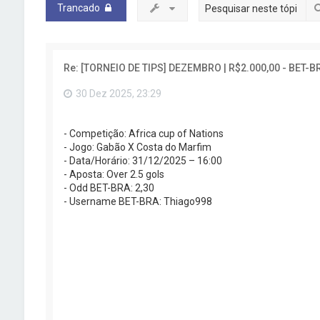
Trancado
Re: [TORNEIO DE TIPS] DEZEMBRO | R$2.000,00 - BET-B
30 Dez 2025, 23:29
- Competição: Africa cup of Nations
- Jogo: Gabão X Costa do Marfim
- Data/Horário: 31/12/2025 – 16:00
- Aposta: Over 2.5 gols
- Odd BET-BRA: 2,30
- Username BET-BRA: Thiago998