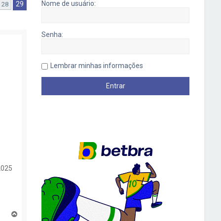
Nome de usuário:
29
28
Senha:
Lembrar minhas informações
2025
V