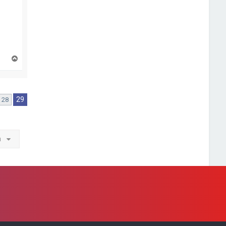
V
o
l
t
a
r
29
28
a
o
t
o
a
p
o