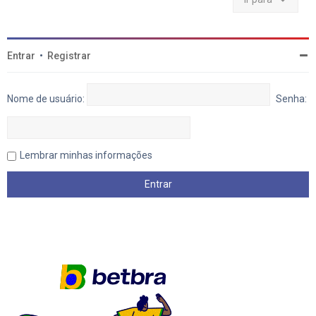
Entrar
•
Registrar
Nome de usuário:
Senha:
Lembrar minhas informações