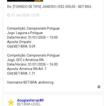
o
Re: [TORNEIO DE TIPS] JANEIRO | R$2.000,00 - BET-BRA
t
o
p
31 Jan 2026, 12:39
o
Competição: Campeonato Potiguar
Jogo: Laguna x Potiguar
Data/Horário: 31/01/2026 – 15:00
Aposta: Empate
Odd BET-BRA: 3.09
Competição: Campeonato Potiguar
Jogo: QFC x América-RN
Data/Horário: 31/01/2026 – 16:00
Aposta: América-RN AH -1
Odd BET-BRA: 1.71
Username BET-BRA: andrecrvg
V
o
l
t
douglasferraz89
a
BET-BRA LEVEL
r