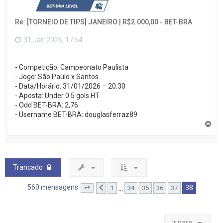
a
o
Re: [TORNEIO DE TIPS] JANEIRO | R$2.000,00 - BET-BRA
t
o
p
31 Jan 2026, 17:54
o
- Competição: Campeonato Paulista
- Jogo: São Paulo x Santos
- Data/Horário: 31/01/2026 – 20:30
- Aposta: Under 0.5 gols HT
- Odd BET-BRA: 2,76
- Username BET-BRA: douglasferraz89
V
o
l
t
a
r
Trancado
a
o
t
560 mensagens
38
…
1
34
35
36
37
Página
Anterior
38
de
38
o
p
o
Ir para