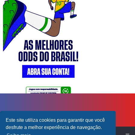
Este site utiliza cookies para garantir que você
desfrute a melhor experiência de navegação.