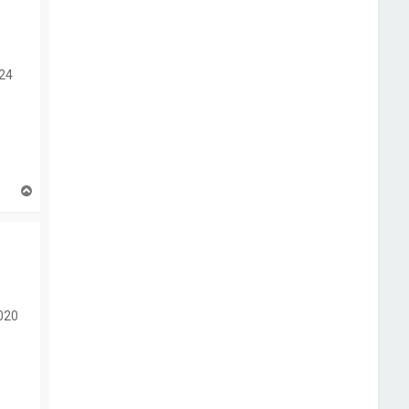
a
r
a
o
t
024
o
p
o
V
o
l
t
a
r
a
o
t
020
o
p
o