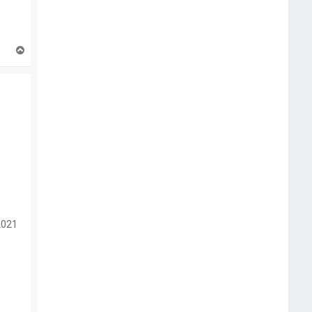
V
o
l
t
a
r
a
o
t
o
p
o
2021