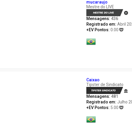
mucaraujo
Mestre do LIVE
Mensagens:
436
Registrado em:
Abril 2
+EV Pontos:
0.00
Caixao
Tipster de Sindicato
Mensagens:
481
Registrado em:
Julho 2
+EV Pontos:
5.00