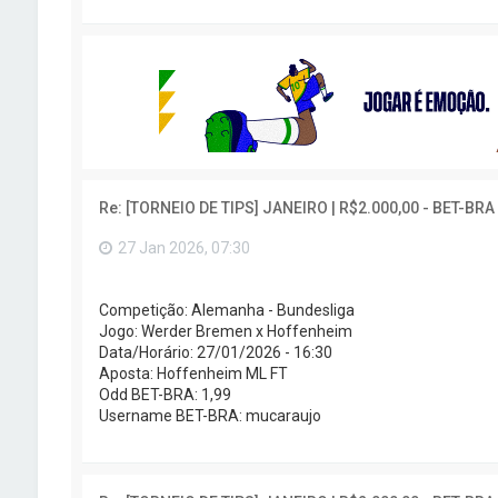
Re: [TORNEIO DE TIPS] JANEIRO | R$2.000,00 - BET-BRA
27 Jan 2026, 07:30
Competição: Alemanha - Bundesliga
Jogo: Werder Bremen x Hoffenheim
Data/Horário: 27/01/2026 - 16:30
Aposta: Hoffenheim ML FT
Odd BET-BRA: 1,99
Username BET-BRA: mucaraujo