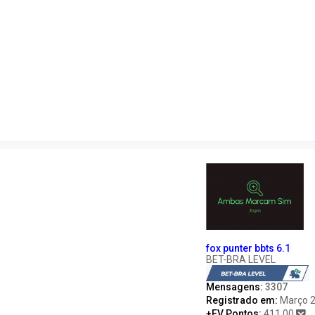
fox punter bbts 6.1
BET-BRA LEVEL
Mensagens:
3307
Registrado em:
Março 
+EV Pontos:
411.00