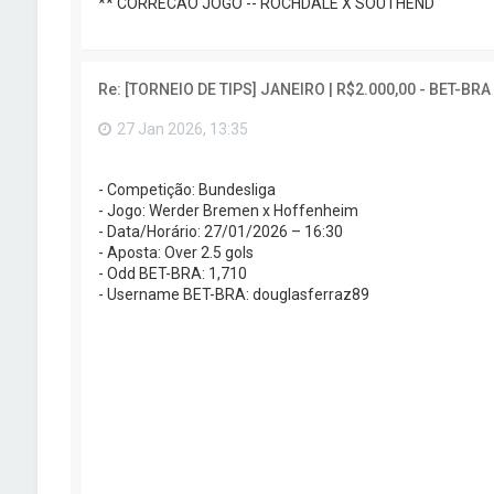
** CORRECAO JOGO -- ROCHDALE X SOUTHEND
Re: [TORNEIO DE TIPS] JANEIRO | R$2.000,00 - BET-BRA
27 Jan 2026, 13:35
- Competição: Bundesliga
- Jogo: Werder Bremen x Hoffenheim
- Data/Horário: 27/01/2026 – 16:30
- Aposta: Over 2.5 gols
- Odd BET-BRA: 1,710
- Username BET-BRA: douglasferraz89