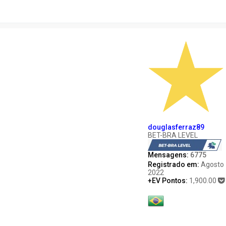
douglasferraz89
BET-BRA LEVEL
Mensagens:
6775
Registrado em:
Agosto
2022
+EV Pontos:
1,900.00