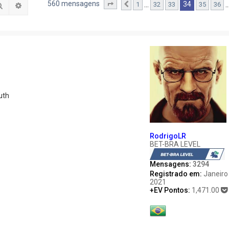
560 mensagens
34
…
1
32
33
35
36
Pesquisar
Pesquisa avançada
Página
Anterior
34
de
38
uth
RodrigoLR
BET-BRA LEVEL
Mensagens:
3294
Registrado em:
Janeiro
2021
+EV Pontos:
1,471.00