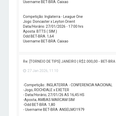
Username BET-BRA: Caixao
Competição: Inglaterra - League One
Jogo: Doncaster x Leyton Orient
Data/Horário: 27/01/2026 - 17:00 hrs
Aposta: BTTS ( SIM )
Odd BET-BRA: 1,64
Username BET-BRA: Caixao
Re: [TORNEIO DE TIPS] JANEIRO | R$2.000,00 - BET-BRA
27 Jan 2026, 11:10
-Competição:: INGLATERRA - CONFERENCIA NACIONAL
-Jogo; ROCHDALE x EXETER
- Data/Horário; 27/01/26 AS 16;45 HS
-Aposta; AMBAS MARCAM SIM
-Odd BET-BRA: 1,80
- Username BET-BRA: ANSELMO1979