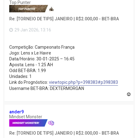
Top Punter
r
a
o
Re: [TORNEIO DE TIPS] JANEIRO | R$2.000,00 - BET-BRA
t
o
p
29 Jan 2026, 13:16
o
Competição: Campeonato França
Jogo: Lens x Le Havre
Data/Horário: 30-01-2025 – 16:45
Aposta: Lens - 1.25 AH
Odd BET-BRA: 1.99
Unidades: 1
Link do Prognóstico:
viewtopic.php?p=398383#p398383
Username BET-BRA: DEXTERMORGAN
V
o
l
t
ander9
a
Mindset Monster
r
a
o
Re: [TORNEIO DE TIPS] JANEIRO | R$2.000,00 - BET-BRA
t