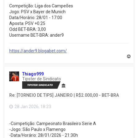
Competição: Liga dos Campeões
Jogo: PSV x Bayer de Munich
Data/Horário: 28/01 - 17:00
Aposta: PSV +0.25
Odd BET-BRA: 3,00
Username BET-BRA: ander9
https://ander9.blogabet.com/
V
o
l
t
Thiago999
a
Tipster de Sindicato
r
a
o
Re: [TORNEIO DE TIPS] JANEIRO | R$2.000,00 - BET-BRA
t
o
p
28 Jan 2026, 18:23
o
-Competição: Campeonato Brasileiro Serie A
-Jogo: São Paulo x Flamengo
-Data/Horário: 28/01/2026 - 21:30h