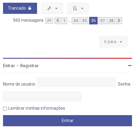
a
r
Trancado
a
o
t
560 mensagens
36
…
1
34
35
37
38
Página
Anterior
36
de
38
Próxi
o
p
o
Ir para
Entrar
•
Registrar
Nome de usuário:
Senha:
Lembrar minhas informações