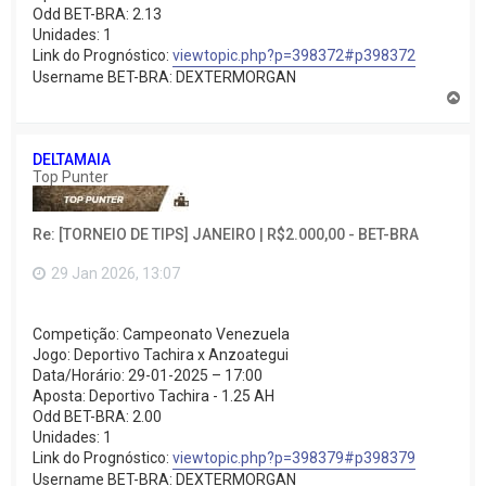
Odd BET-BRA: 2.13
Unidades: 1
Link do Prognóstico:
viewtopic.php?p=398372#p398372
Username BET-BRA: DEXTERMORGAN
V
o
l
t
DELTAMAIA
a
Top Punter
r
a
o
Re: [TORNEIO DE TIPS] JANEIRO | R$2.000,00 - BET-BRA
t
o
p
29 Jan 2026, 13:07
o
Competição: Campeonato Venezuela
Jogo: Deportivo Tachira x Anzoategui
Data/Horário: 29-01-2025 – 17:00
Aposta: Deportivo Tachira - 1.25 AH
Odd BET-BRA: 2.00
Unidades: 1
Link do Prognóstico:
viewtopic.php?p=398379#p398379
Username BET-BRA: DEXTERMORGAN