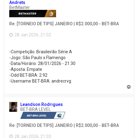
Andrets
a
BetMaster
r
a
o
Re: [TORNEIO DE TIPS] JANEIRO | R$2.000,00 - BET-BRA
t
o
p
28 Jan 2026, 21:02
o
-Competição: Brasileirão Série A
-Jogo: São Paulo x Flamengo
-Data/Horário: 28/01/2026 - 21:30
-Aposta: Empate
-Odd BET-BRA: 2.92
-Username BET-BRA: andrecrvg
V
o
l
t
Leandson Rodrigues
a
BET-BRA LEVEL
r
a
o
Re: [TORNEIO DE TIPS] JANEIRO | R$2.000,00 - BET-BRA
t
o
p
28 Jan 2026, 21:03