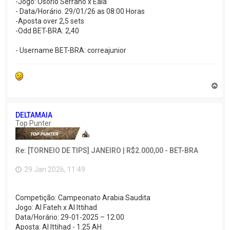
-Jogo: Osorio Serrano x Eala
- Data/Horário. 29/01/26 as 08:00 Horas
-Aposta over 2,5 sets
-Odd BET-BRA: 2,40
- Username BET-BRA: correajunior
V
o
l
t
DELTAMAIA
a
Top Punter
r
a
o
Re: [TORNEIO DE TIPS] JANEIRO | R$2.000,00 - BET-BRA
t
o
p
29 Jan 2026, 11:49
o
Competição: Campeonato Arabia Saudita
Jogo: Al Fateh x Al Ittihad
Data/Horário: 29-01-2025 – 12:00
Aposta: Al Ittihad - 1.25 AH