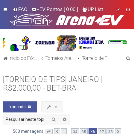
FAQ
+EV Pontos
[ 0.00 ]
UP List
P
Início do Fórum!
Torneios Arena+EV
Torneio de Tips (BET-BRA)
e
s
[TORNEIO DE TIPS] JANEIRO |
q
R$2.000,00 - BET-BRA
u
i
Trancado
s
a
Pesquisar
Pesquisa avançada
r
560 mensagens
36
…
1
34
35
37
38
Página
Anterior
36
de
38
Próxi