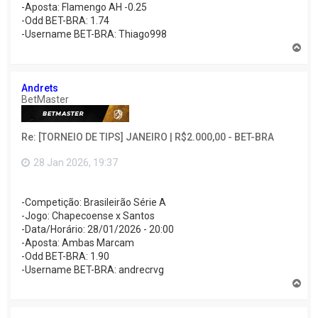
-Aposta: Flamengo AH -0.25
-Odd BET-BRA: 1.74
-Username BET-BRA: Thiago998
V
o
l
t
Andrets
a
BetMaster
r
a
o
Re: [TORNEIO DE TIPS] JANEIRO | R$2.000,00 - BET-BRA
t
o
p
28 Jan 2026, 19:37
o
-Competição: Brasileirão Série A
-Jogo: Chapecoense x Santos
-Data/Horário: 28/01/2026 - 20:00
-Aposta: Ambas Marcam
-Odd BET-BRA: 1.90
-Username BET-BRA: andrecrvg
V
o
l
t