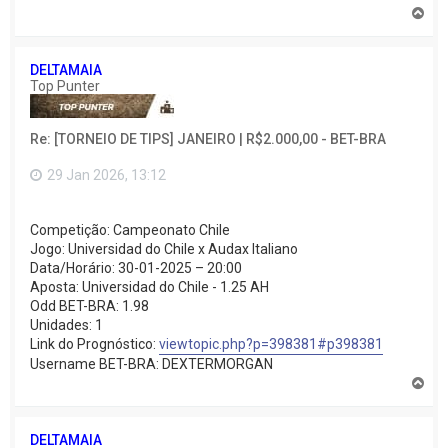
V
o
l
t
DELTAMAIA
a
Top Punter
r
a
o
Re: [TORNEIO DE TIPS] JANEIRO | R$2.000,00 - BET-BRA
t
o
p
29 Jan 2026, 13:12
o
Competição: Campeonato Chile
Jogo: Universidad do Chile x Audax Italiano
Data/Horário: 30-01-2025 – 20:00
Aposta: Universidad do Chile - 1.25 AH
Odd BET-BRA: 1.98
Unidades: 1
Link do Prognóstico:
viewtopic.php?p=398381#p398381
Username BET-BRA: DEXTERMORGAN
V
o
l
t
DELTAMAIA
a