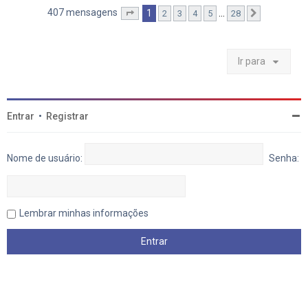
o
t
407 mensagens
1
…
2
3
4
5
28
Página
1
de
28
Próximo
o
p
o
Ir para
Entrar
•
Registrar
Nome de usuário:
Senha:
Lembrar minhas informações