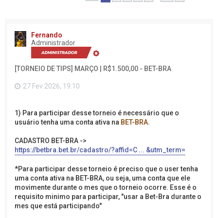
Fernando
Administrador
[TORNEIO DE TIPS] MARÇO | R$1.500,00 - BET-BRA
27 Fev 2026, 19:10
1) Para participar desse torneio é necessário que o
usuário tenha uma conta ativa na
BET-BRA
.
CADASTRO BET-BRA ->
https://betbra.bet.br/cadastro/?affid=C ... &utm_term=
*Para participar desse torneio é preciso que o user tenha
uma conta ativa na BET-BRA, ou seja, uma conta que ele
movimente durante o mes que o torneio ocorre. Esse é o
requisito minimo para participar, "usar a Bet-Bra durante o
mes que está participando"