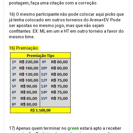
postagem, faça uma citação com a correção.
16) O mesmo participante não pode colocar aqui picks que
já tenha colocado em outros torneios do Arena+EV. Pode
ser apostas no mesmo jogo, mas que não sejam
confitantes. EX: ML em um e HT em outro torneio a favor do
mesmo time.
16) Premiação:
17) Apenas quem terminar no
green
estará apto a receber