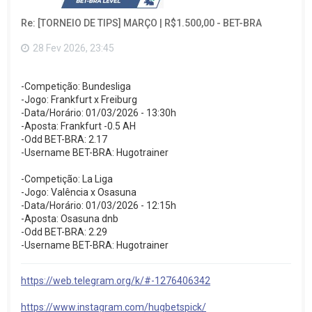
a
o
Re: [TORNEIO DE TIPS] MARÇO | R$1.500,00 - BET-BRA
t
o
p
28 Fev 2026, 23:45
o
-Competição: Bundesliga
-Jogo: Frankfurt x Freiburg
-Data/Horário: 01/03/2026 - 13:30h
-Aposta: Frankfurt -0.5 AH
-Odd BET-BRA: 2.17
-Username BET-BRA: Hugotrainer
-Competição: La Liga
-Jogo: Valência x Osasuna
-Data/Horário: 01/03/2026 - 12:15h
-Aposta: Osasuna dnb
-Odd BET-BRA: 2.29
-Username BET-BRA: Hugotrainer
https://web.telegram.org/k/#-1276406342
https://www.instagram.com/hugbetspick/