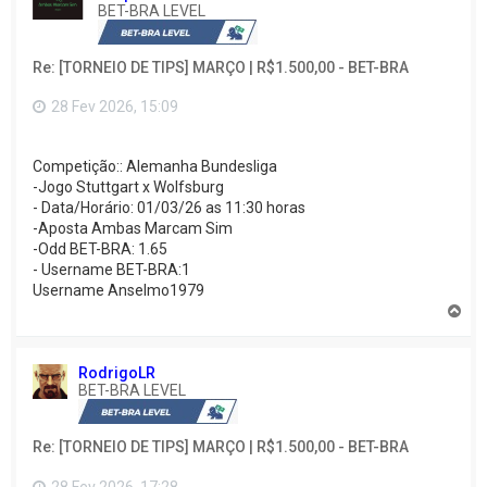
p
BET-BRA LEVEL
o
Re: [TORNEIO DE TIPS] MARÇO | R$1.500,00 - BET-BRA
28 Fev 2026, 15:09
Competição:: Alemanha Bundesliga
-Jogo Stuttgart x Wolfsburg
- Data/Horário: 01/03/26 as 11:30 horas
-Aposta Ambas Marcam Sim
-Odd BET-BRA: 1.65
- Username BET-BRA:1
Username Anselmo1979
V
o
l
t
RodrigoLR
a
BET-BRA LEVEL
r
a
o
Re: [TORNEIO DE TIPS] MARÇO | R$1.500,00 - BET-BRA
t
o
p
28 Fev 2026, 17:28