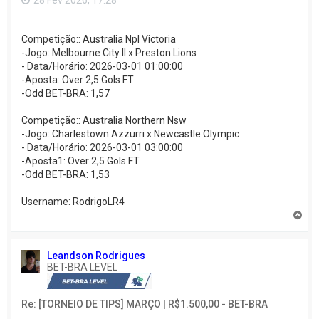
o
Competição:: Australia Npl Victoria
-Jogo: Melbourne City II x Preston Lions
- Data/Horário: 2026-03-01 01:00:00
-Aposta: Over 2,5 Gols FT
-Odd BET-BRA: 1,57
Competição:: Australia Northern Nsw
-Jogo: Charlestown Azzurri x Newcastle Olympic
- Data/Horário: 2026-03-01 03:00:00
-Aposta1: Over 2,5 Gols FT
-Odd BET-BRA: 1,53
Username: RodrigoLR4
V
o
l
t
Leandson Rodrigues
a
BET-BRA LEVEL
r
a
o
Re: [TORNEIO DE TIPS] MARÇO | R$1.500,00 - BET-BRA
t
o