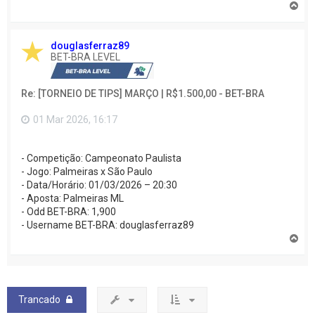
V
o
l
t
douglasferraz89
a
BET-BRA LEVEL
r
a
o
Re: [TORNEIO DE TIPS] MARÇO | R$1.500,00 - BET-BRA
t
o
p
01 Mar 2026, 16:17
o
- Competição: Campeonato Paulista
- Jogo: Palmeiras x São Paulo
- Data/Horário: 01/03/2026 – 20:30
- Aposta: Palmeiras ML
- Odd BET-BRA: 1,900
- Username BET-BRA: douglasferraz89
V
o
l
t
a
r
Trancado
a