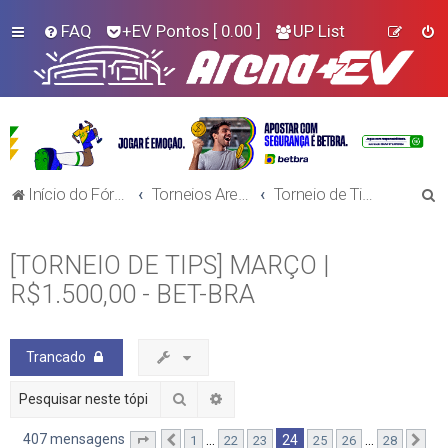
FAQ
+EV Pontos
[ 0.00 ]
UP List
P
Início do Fórum!
Torneios Arena+EV
Torneio de Tips (BET-BRA)
e
s
[TORNEIO DE TIPS] MARÇO |
q
R$1.500,00 - BET-BRA
u
i
Trancado
s
a
Pesquisar
Pesquisa avançada
r
407 mensagens
24
…
…
1
22
23
25
26
28
Página
Anterior
24
de
28
Pr