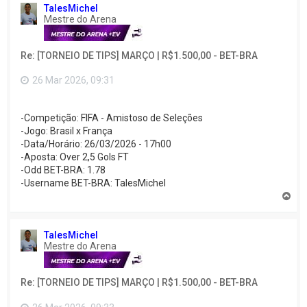
t
TalesMichel
a
Mestre do Arena
r
a
o
Re: [TORNEIO DE TIPS] MARÇO | R$1.500,00 - BET-BRA
t
o
p
26 Mar 2026, 09:31
o
-Competição: FIFA - Amistoso de Seleções
-Jogo: Brasil x França
-Data/Horário: 26/03/2026 - 17h00
-Aposta: Over 2,5 Gols FT
-Odd BET-BRA: 1.78
-Username BET-BRA: TalesMichel
V
o
l
t
TalesMichel
a
Mestre do Arena
r
a
o
Re: [TORNEIO DE TIPS] MARÇO | R$1.500,00 - BET-BRA
t
o
p