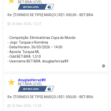
BET-BRA LEVEL
r
a
o
Re: [TORNEIO DE TIPS] MARÇO | R$1.500,00 - BET-BRA
t
o
p
26 Mar 2026, 13:27
o
- Competição: Eliminatórias Copa do Mundo
- Jogo: Turquia x Romênia
- Data/Horário: 26/03/2026 – 14:00
- Aposta: Turquia ML
- Odd BET-BRA: 1,510
- Username BET-BRA: douglasferraz89
V
o
l
t
douglasferraz89
a
BET-BRA LEVEL
r
a
o
Re: [TORNEIO DE TIPS] MARÇO | R$1.500,00 - BET-BRA
t
o
p
26 Mar 2026, 13:28
o