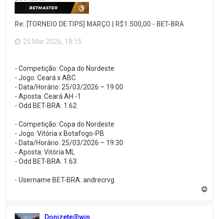
r
a
o
Re: [TORNEIO DE TIPS] MARÇO | R$1.500,00 - BET-BRA
t
o
p
25 Mar 2026, 18:15
o
- Competição: Copa do Nordeste
- Jogo: Ceará x ABC
- Data/Horário: 25/03/2026 – 19:00
- Aposta: Ceará AH -1
- Odd BET-BRA: 1.62
- Competição: Copa do Nordeste
- Jogo: Vitória x Botafogo-PB
- Data/Horário: 25/03/2026 – 19:30
- Aposta: Vitória ML
- Odd BET-BRA: 1.63
- Username BET-BRA: andrecrvg
V
o
l
t
Donizete@win