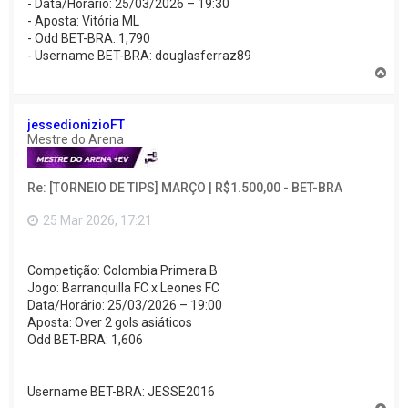
- Data/Horário: 25/03/2026 – 19:30
- Aposta: Vitória ML
- Odd BET-BRA: 1,790
- Username BET-BRA: douglasferraz89
V
o
l
t
jessedionizioFT
a
Mestre do Arena
r
a
o
Re: [TORNEIO DE TIPS] MARÇO | R$1.500,00 - BET-BRA
t
o
p
25 Mar 2026, 17:21
o
Competição: Colombia Primera B
Jogo: Barranquilla FC x Leones FC
Data/Horário: 25/03/2026 – 19:00
Aposta: Over 2 gols asiáticos
Odd BET-BRA: 1,606
Username BET-BRA: JESSE2016