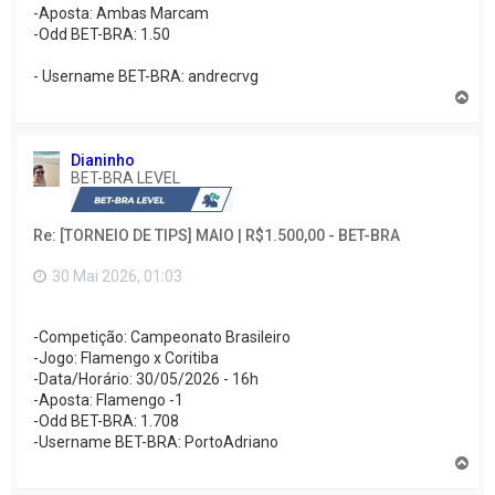
-Aposta: Ambas Marcam
-Odd BET-BRA: 1.50
- Username BET-BRA: andrecrvg
V
o
l
t
Dianinho
a
BET-BRA LEVEL
r
a
o
Re: [TORNEIO DE TIPS] MAIO | R$1.500,00 - BET-BRA
t
o
p
30 Mai 2026, 01:03
o
-Competição: Campeonato Brasileiro
-Jogo: Flamengo x Coritiba
-Data/Horário: 30/05/2026 - 16h
-Aposta: Flamengo -1
-Odd BET-BRA: 1.708
-Username BET-BRA: PortoAdriano
V
o