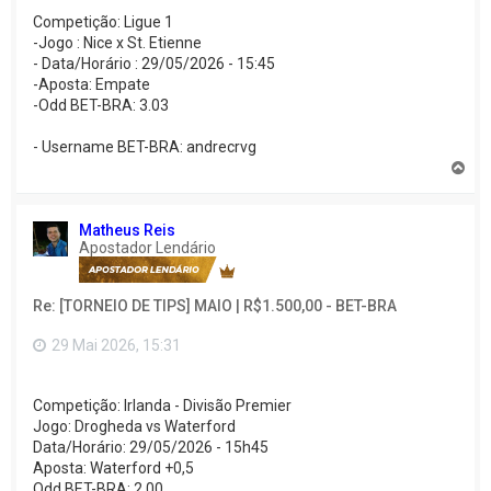
Competição: Ligue 1
-Jogo : Nice x St. Etienne
- Data/Horário : 29/05/2026 - 15:45
-Aposta: Empate
-Odd BET-BRA: 3.03
- Username BET-BRA: andrecrvg
V
o
l
t
Matheus Reis
a
Apostador Lendário
r
a
o
Re: [TORNEIO DE TIPS] MAIO | R$1.500,00 - BET-BRA
t
o
p
29 Mai 2026, 15:31
o
Competição: Irlanda - Divisão Premier
Jogo: Drogheda vs Waterford
Data/Horário: 29/05/2026 - 15h45
Aposta: Waterford +0,5
Odd BET-BRA: 2,00