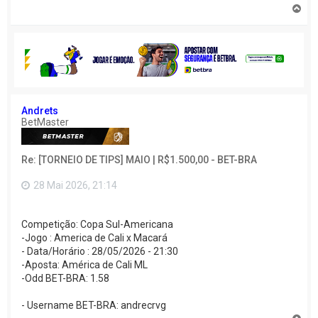
V
o
l
t
a
r
a
o
t
o
Andrets
p
BetMaster
o
Re: [TORNEIO DE TIPS] MAIO | R$1.500,00 - BET-BRA
28 Mai 2026, 21:14
Competição: Copa Sul-Americana
-Jogo : America de Cali x Macará
- Data/Horário : 28/05/2026 - 21:30
-Aposta: América de Cali ML
-Odd BET-BRA: 1.58
- Username BET-BRA: andrecrvg