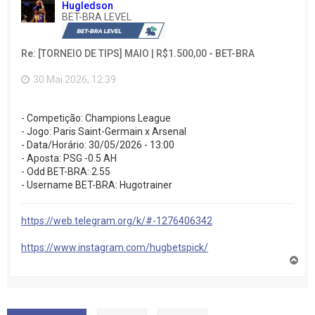
Hugledson
a
BET-BRA LEVEL
r
a
o
Re: [TORNEIO DE TIPS] MAIO | R$1.500,00 - BET-BRA
t
o
p
30 Mai 2026, 12:39
o
- Competição: Champions League
- Jogo: Paris Saint-Germain x Arsenal
- Data/Horário: 30/05/2026 - 13:00
- Aposta: PSG -0.5 AH
- Odd BET-BRA: 2.55
- Username BET-BRA: Hugotrainer
https://web.telegram.org/k/#-1276406342
https://www.instagram.com/hugbetspick/
V
o
l
t
a