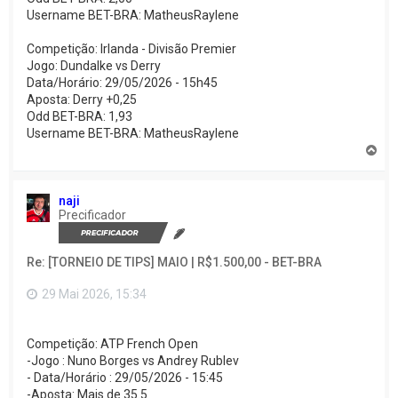
Username BET-BRA: MatheusRaylene
Competição: Irlanda - Divisão Premier
Jogo: Dundalke vs Derry
Data/Horário: 29/05/2026 - 15h45
Aposta: Derry +0,25
Odd BET-BRA: 1,93
Username BET-BRA: MatheusRaylene
V
o
l
t
naji
a
Precificador
r
a
o
Re: [TORNEIO DE TIPS] MAIO | R$1.500,00 - BET-BRA
t
o
p
29 Mai 2026, 15:34
o
Competição: ATP French Open
-Jogo : Nuno Borges vs Andrey Rublev
- Data/Horário : 29/05/2026 - 15:45
-Aposta: Mais de 35.5