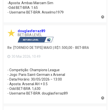
-Aposta: Ambas Marcam Sim
-Odd BET-BRA: 1.65
- Username BET-BRA: Anselmo1979
V
o
l
t
douglasferraz89
a
BET-BRA LEVEL
r
a
o
Re: [TORNEIO DE TIPS] MAIO | R$1.500,00 - BET-BRA
t
o
p
30 Mai 2026, 10:49
o
- Competição: Champions League
- Jogo: Paris Saint-Germain x Arsenal
- Data/Horário: 30/05/2026 – 13:00
- Aposta: Arsenal AH + 0.5
- Odd BET-BRA: 1,630
- Username BET-BRA: douglasferraz89
V
o
l
t