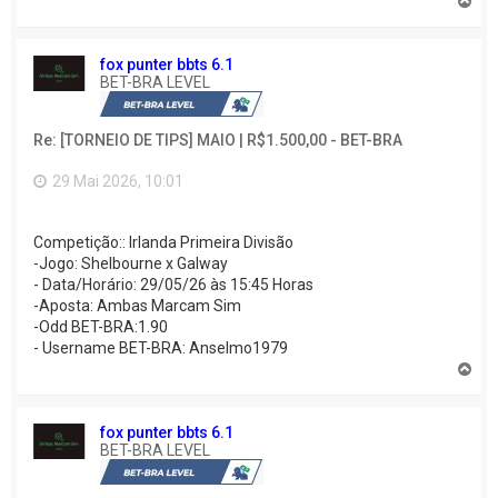
V
o
l
t
fox punter bbts 6.1
a
BET-BRA LEVEL
r
a
o
Re: [TORNEIO DE TIPS] MAIO | R$1.500,00 - BET-BRA
t
o
p
29 Mai 2026, 10:01
o
Competição:: Irlanda Primeira Divisão
-Jogo: Shelbourne x Galway
- Data/Horário: 29/05/26 às 15:45 Horas
-Aposta: Ambas Marcam Sim
-Odd BET-BRA:1.90
- Username BET-BRA: Anselmo1979
V
o
l
t
fox punter bbts 6.1
a
BET-BRA LEVEL
r
a
o