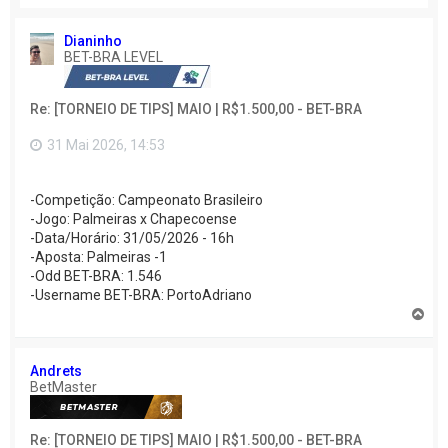
o
t
o
Dianinho
p
BET-BRA LEVEL
o
Re: [TORNEIO DE TIPS] MAIO | R$1.500,00 - BET-BRA
31 Mai 2026, 14:53
-Competição: Campeonato Brasileiro
-Jogo: Palmeiras x Chapecoense
-Data/Horário: 31/05/2026 - 16h
-Aposta: Palmeiras -1
-Odd BET-BRA: 1.546
-Username BET-BRA: PortoAdriano
V
o
l
t
Andrets
a
BetMaster
r
a
o
Re: [TORNEIO DE TIPS] MAIO | R$1.500,00 - BET-BRA
t