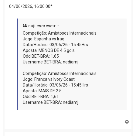
04/06/2026, 16:00:00*
naji
escreveu:
↑
Competição: Amistosos Internacionais
Jogo: Espanha vs Iraq
Data/Horário: 03/06/26 - 15:45Hrs
Aposta: MENOS DE 4.5 gols
Odd BET-BRA: 1,65
Username BET-BRA: nediamj
Competição: Amistosos Internacionais
Jogo: França vs Ivory Coast
Data/Horário: 03/06/26 - 15:45Hrs
Aposta: MAIS DE 2.5
Odd BET-BRA: 1,61
Username BET-BRA: nediamj
V
o
l