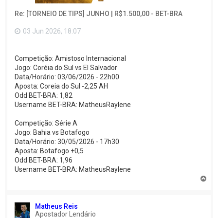
o
Re: [TORNEIO DE TIPS] JUNHO | R$1.500,00 - BET-BRA
t
o
p
03 Jun 2026, 18:07
o
Competição: Amistoso Internacional
Jogo: Coréia do Sul vs El Salvador
Data/Horário: 03/06/2026 - 22h00
Aposta: Coreia do Sul -2,25 AH
Odd BET-BRA: 1,82
Username BET-BRA: MatheusRaylene
Competição: Série A
Jogo: Bahia vs Botafogo
Data/Horário: 30/05/2026 - 17h30
Aposta: Botafogo +0,5
Odd BET-BRA: 1,96
Username BET-BRA: MatheusRaylene
V
o
l
t
Matheus Reis
a
Apostador Lendário
r