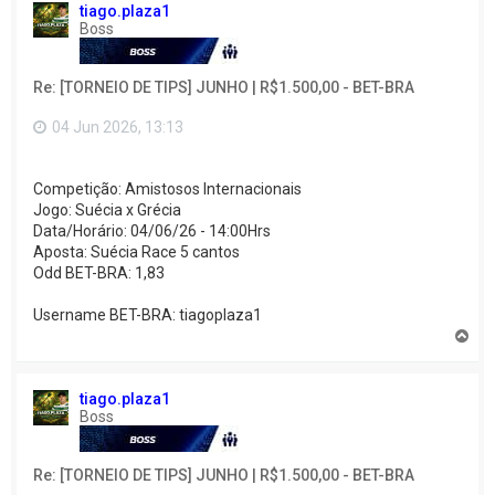
t
tiago.plaza1
a
Boss
r
a
o
Re: [TORNEIO DE TIPS] JUNHO | R$1.500,00 - BET-BRA
t
o
p
04 Jun 2026, 13:13
o
Competição: Amistosos Internacionais
Jogo: Suécia x Grécia
Data/Horário: 04/06/26 - 14:00Hrs
Aposta: Suécia Race 5 cantos
Odd BET-BRA: 1,83
Username BET-BRA: tiagoplaza1
V
o
l
t
tiago.plaza1
a
Boss
r
a
o
Re: [TORNEIO DE TIPS] JUNHO | R$1.500,00 - BET-BRA
t
o