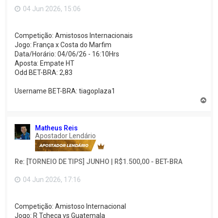
p
04 Jun 2026, 15:06
o
Competição: Amistosos Internacionais
Jogo: França x Costa do Marfim
Data/Horário: 04/06/26 - 16:10Hrs
Aposta: Empate HT
Odd BET-BRA: 2,83
Username BET-BRA: tiagoplaza1
V
o
l
t
Matheus Reis
a
Apostador Lendário
r
a
o
Re: [TORNEIO DE TIPS] JUNHO | R$1.500,00 - BET-BRA
t
o
p
04 Jun 2026, 17:16
o
Competição: Amistoso Internacional
Jogo: R Tcheca vs Guatemala