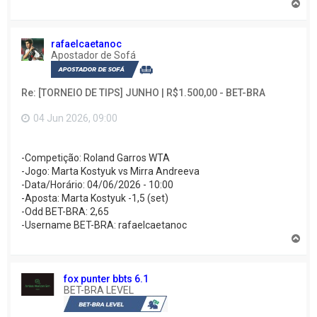
V
o
l
t
rafaelcaetanoc
a
Apostador de Sofá
r
a
o
Re: [TORNEIO DE TIPS] JUNHO | R$1.500,00 - BET-BRA
t
o
p
04 Jun 2026, 09:00
o
-Competição: Roland Garros WTA
-Jogo: Marta Kostyuk vs Mirra Andreeva
-Data/Horário: 04/06/2026 - 10:00
-Aposta: Marta Kostyuk -1,5 (set)
-Odd BET-BRA: 2,65
-Username BET-BRA: rafaelcaetanoc
V
o
l
t
fox punter bbts 6.1
a
BET-BRA LEVEL
r
a
o