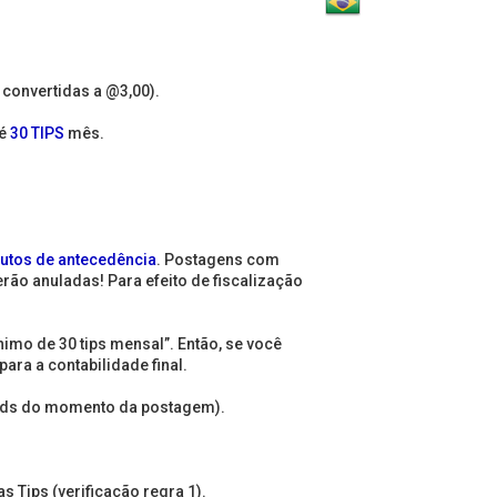
convertidas a @3,00).
 é
30 TIPS
mês.
utos de antecedência
. Postagens com
o anuladas! Para efeito de fiscalização
imo de 30 tips mensal”. Então, se você
ara a contabilidade final.
ds do momento da postagem).
s Tips (verificação regra 1).