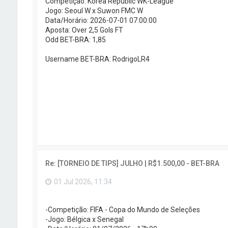
Competição: Korea Republic WK-League
Jogo: Seoul W x Suwon FMC W
Data/Horário: 2026-07-01 07:00:00
Aposta: Over 2,5 Gols FT
Odd BET-BRA: 1,85
Username BET-BRA: RodrigoLR4
Re: [TORNEIO DE TIPS] JULHO | R$1.500,00 - BET-BRA
01 Jul 2026, 11:34
-Competição: FIFA - Copa do Mundo de Seleções
-Jogo: Bélgica x Senegal