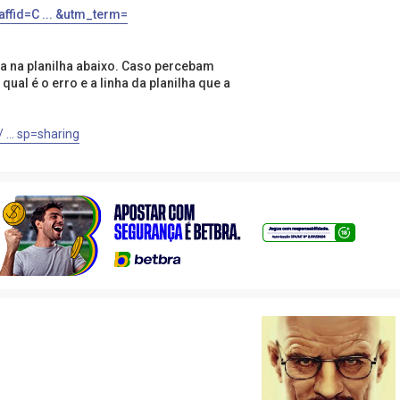
affid=C ... &utm_term=
a na planilha abaixo. Caso percebam
ual é o erro e a linha da planilha que a
... sp=sharing