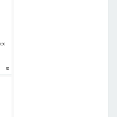
020
V
o
l
t
a
r
a
o
t
o
p
o