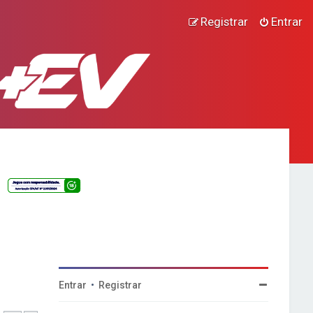
Registrar
Entrar
Entrar
•
Registrar