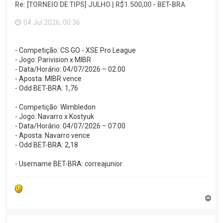
Re: [TORNEIO DE TIPS] JULHO | R$1.500,00 - BET-BRA
t
o
p
04 Jul 2026, 00:36
o
- Competição: CS GO - XSE Pro League
- Jogo: Parivision x MIBR
- Data/Horário: 04/07/2026 – 02:00
- Aposta: MIBR vence
- Odd BET-BRA: 1,76
- Competição: Wimbledon
- Jogo: Navarro x Kostyuk
- Data/Horário: 04/07/2026 – 07:00
- Aposta: Navarro vence
- Odd BET-BRA: 2,18
- Username BET-BRA: correajunior
V
o
l
t