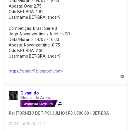
Data/Horário: 04/07 - 18:00
Aposta: Over 2.75
Odd BET-BRA: 1.82
Username BET-BRA: ander9
Competição: Brasil Série B
Jogo: Novorizontino x Atlético GO
Data/Horário: 14/07 - 16:00
Aposta: Novorizontino -0.75
Odd BET-BRA: 2.30
Username BET-BRA: ander9
https://ander9.blogabet.com/
V
o
l
t
Givanildo
a
Mestre do Arena
r
a
o
Re: [TORNEIO DE TIPS] JULHO | R$1.500,00 - BET-BRA
t
o
p
04 Jul 2026, 14:11
o