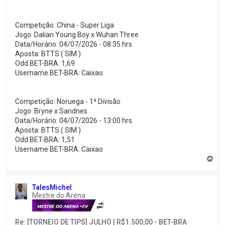
o
Competição: China - Super Liga
Jogo: Dalian Young Boy x Wuhan Three
Data/Horário: 04/07/2026 - 08:35 hrs
Aposta: BTTS ( SIM )
Odd BET-BRA: 1,69
Username BET-BRA: Caixao
Competição: Noruega - 1ª Divisão
Jogo: Bryne x Sandnes
Data/Horário: 04/07/2026 - 13:00 hrs
Aposta: BTTS ( SIM )
Odd BET-BRA: 1,51
Username BET-BRA: Caixao
V
o
l
t
TalesMichel
a
Mestre do Arena
r
a
o
Re: [TORNEIO DE TIPS] JULHO | R$1.500,00 - BET-BRA
t