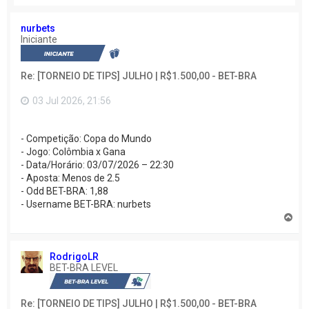
o
t
o
nurbets
p
Iniciante
o
Re: [TORNEIO DE TIPS] JULHO | R$1.500,00 - BET-BRA
03 Jul 2026, 21:56
- Competição: Copa do Mundo
- Jogo: Colômbia x Gana
- Data/Horário: 03/07/2026 – 22:30
- Aposta: Menos de 2.5
- Odd BET-BRA: 1,88
- Username BET-BRA: nurbets
V
o
l
t
RodrigoLR
a
BET-BRA LEVEL
r
a
o
Re: [TORNEIO DE TIPS] JULHO | R$1.500,00 - BET-BRA
t