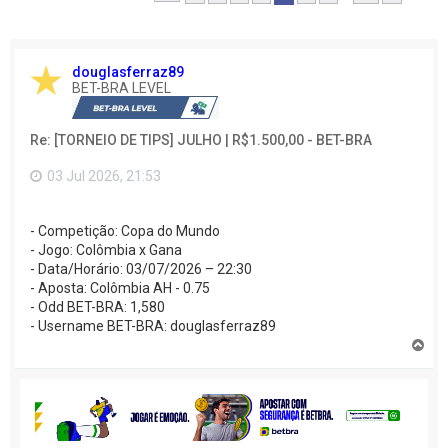
douglasferraz89
BET-BRA LEVEL
Re: [TORNEIO DE TIPS] JULHO | R$1.500,00 - BET-BRA
03 Jul 2026, 21:53
- Competição: Copa do Mundo
- Jogo: Colômbia x Gana
- Data/Horário: 03/07/2026 – 22:30
- Aposta: Colômbia AH - 0.75
- Odd BET-BRA: 1,580
- Username BET-BRA: douglasferraz89
V
o
l
t
a
r
a