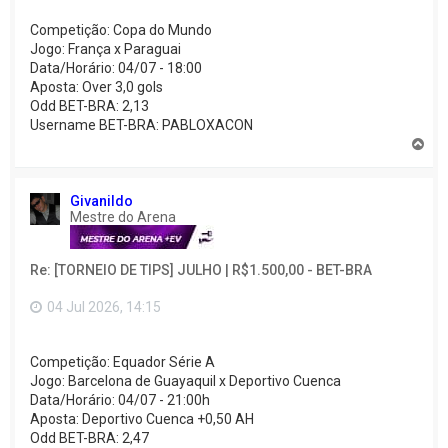
Competição: Copa do Mundo
Jogo: França x Paraguai
Data/Horário: 04/07 - 18:00
Aposta: Over 3,0 gols
Odd BET-BRA: 2,13
Username BET-BRA: PABLOXACON
V
o
l
t
Givanildo
a
Mestre do Arena
r
a
o
Re: [TORNEIO DE TIPS] JULHO | R$1.500,00 - BET-BRA
t
o
p
04 Jul 2026, 14:15
o
Competição: Equador Série A
Jogo: Barcelona de Guayaquil x Deportivo Cuenca
Data/Horário: 04/07 - 21:00h
Aposta: Deportivo Cuenca +0,50 AH
Odd BET-BRA: 2,47