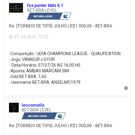
t
fox punter bbts 6.1
a
BET-BRA LEVEL
r
a
o
Re: [TORNEIO DE TIPS] JULHO | R$1.000,00 - BET-BRA
t
o
p
07 Jul 2026, 10:22
o
-Competição:: UEFA CHAMPIONS LEAGUE - QUALIFICATION
-Jogo; VIKINGUR x GYOR
- Data/Horário; 07/07/26 AS 16;00 HS
-Aposta; AMBAS MARCAM SIM
-Odd BET-BRA: 1,65
- Username BET-BRA: ANSELMO1979
V
o
l
t
leocomello
a
BET-BRA LEVEL
r
a
o
Re: [TORNEIO DE TIPS] JULHO | R$1.000,00 - BET-BRA
t
o