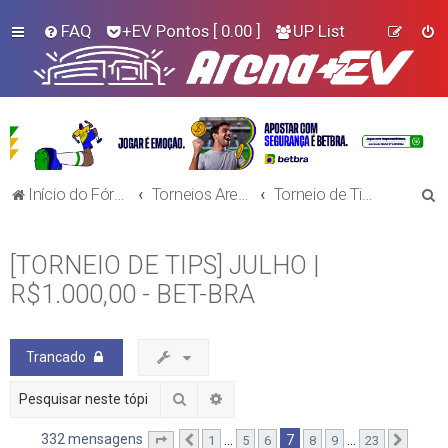
FAQ
+EV Pontos
[ 0.00 ]
UP List
P
Início do Fórum!
Torneios Arena+EV
Torneio de Tips (BET-BRA)
e
s
[TORNEIO DE TIPS] JULHO |
q
R$1.000,00 - BET-BRA
u
i
Trancado
s
a
Pesquisar
Pesquisa avançada
r
332 mensagens
7
…
…
1
5
6
8
9
23
Página
Anterior
7
de
23
Próxi