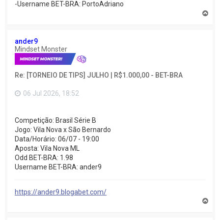
-Username BET-BRA: PortoAdriano
V
o
l
t
ander9
a
Mindset Monster
r
a
o
Re: [TORNEIO DE TIPS] JULHO | R$1.000,00 - BET-BRA
t
o
p
06 Jul 2026, 18:52
o
Competição: Brasil Série B
Jogo: Vila Nova x São Bernardo
Data/Horário: 06/07 - 19:00
Aposta: Vila Nova ML
Odd BET-BRA: 1.98
Username BET-BRA: ander9
https://ander9.blogabet.com/
V
o
l