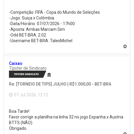
-Competição: FIFA - Copa do Mundo de Seleções
-Jogo: Suiça x Colômbia
-Data/Horário: 07/07/2026 - 17h00
-Aposta: Ambas Marcam Sim
-Odd BET-BRA: 2.02
-Username BET-BRA: TalesMichel
V
o
l
t
Caixao
a
Tipster de Sindicato
r
a
o
Re: [TORNEIO DE TIPS] JULHO | R$1.000,00 - BET-BRA
t
o
p
07 Jul 2026, 13:12
o
Boa Tarde!
Favor corrigir a planilha na linha 32 no jogo Espanha x Austria
BTTS (NÃO).
Obrigado.
V