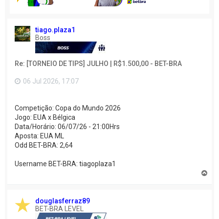
a
o
t
o
tiago.plaza1
p
Boss
o
Re: [TORNEIO DE TIPS] JULHO | R$1.500,00 - BET-BRA
06 Jul 2026, 17:07
Competição: Copa do Mundo 2026
Jogo: EUA x Bélgica
Data/Horário: 06/07/26 - 21:00Hrs
Aposta: EUA ML
Odd BET-BRA: 2,64
Username BET-BRA: tiagoplaza1
V
o
l
t
douglasferraz89
a
BET-BRA LEVEL
r