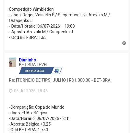
Competição:Wimbledon
- Jogo: Roger-Vasselin É / Siegemund L vs Arevalo M /
Ostapenko J
- Data/Horário: 06/07/2026 – 19:00
- Aposta: Arevalo M / Ostapenko J
- Odd BET-BRA: 1,65
V
o
l
t
Dianinho
a
BET-BRA LEVEL
r
a
o
Re: [TORNEIO DE TIPS] JULHO | R$1.000,00 - BET-BRA
t
o
p
06 Jul 2026, 18:46
o
-Competição: Copa do Mundo
-Jogo: EUA x Bélgica
-Data/Horário: 06/07/2026 - 21h
-Aposta: Bélgica +0.25
-Odd BET-BRA: 1.750