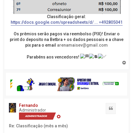
Classificação geral:
https://docs.google.com/spreadsheets/d/ ... =492805041
Os prêmios serão pagos via reembolso (PIX)! Enviar o
print do deposito na Betbra + os dados pessoais e a chave
pix para o email
arenamaisev@gmail.com
Parabéns aos vencedores!
V
o
l
t
a
r
a
o
t
o
Fernando
Citação
p
Administrador
o
Re: Classificação (mês a mês)