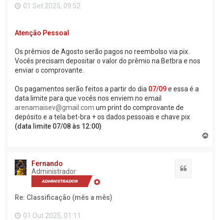
01 Set 2025, 09:52
Atenção Pessoal
Os prêmios de Agosto serão pagos no reembolso via pix.
Vocês precisam depositar o valor do prêmio na Betbra e nos
enviar o comprovante.
Os pagamentos serão feitos a partir do dia
07/09
e essa é a
data limite para que vocês nos enviem no email
arenamaisev@gmail.com
um print do comprovante de
depósito e a tela bet-bra + os dados pessoais e chave pix
(data limite 07/08 às 12:00)
V
o
l
t
Fernando
a
Citação
Administrador
r
a
o
Re: Classificação (mês a mês)
t
o
p
01 Out 2025, 01:11