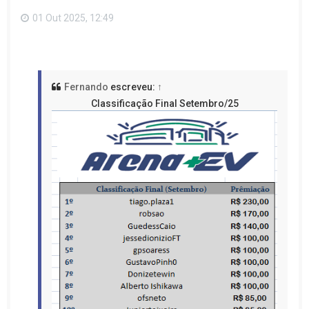
o
p
01 Out 2025, 12:49
o
Fernando
escreveu:
↑
Classificação Final Setembro/25