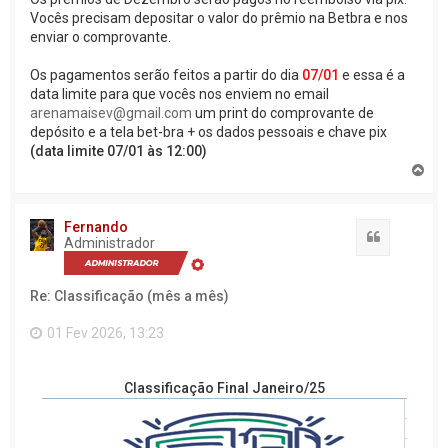
Vocês precisam depositar o valor do prêmio na Betbra e nos
enviar o comprovante.
Os pagamentos serão feitos a partir do dia
07/01
e essa é a
data limite para que vocês nos enviem no email
arenamaisev@gmail.com
um print do comprovante de
depósito e a tela bet-bra + os dados pessoais e chave pix
(data limite 07/01 às 12:00)
V
o
l
t
Fernando
a
Citação
Administrador
r
a
o
Re: Classificação (mês a mês)
t
o
p
01 Fev 2026, 13:23
o
Classificação Final Janeiro/25