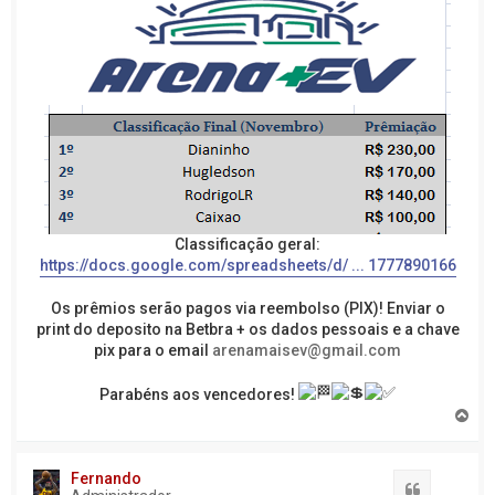
Classificação geral:
https://docs.google.com/spreadsheets/d/ ... 1777890166
Os prêmios serão pagos via reembolso (PIX)! Enviar o
print do deposito na Betbra + os dados pessoais e a chave
pix para o email
arenamaisev@gmail.com
Parabéns aos vencedores!
V
o
l
t
Fernando
a
Citação