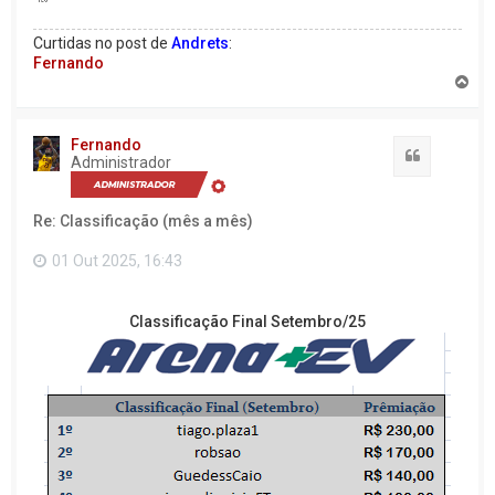
Curtidas no post de
Andrets
:
Fernando
V
o
l
t
Fernando
a
Citação
Administrador
r
a
o
Re: Classificação (mês a mês)
t
o
p
01 Out 2025, 16:43
o
Classificação Final Setembro/25