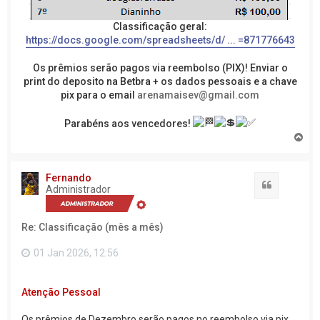
Classificação geral:
https://docs.google.com/spreadsheets/d/ ... =871776643
Os prêmios serão pagos via reembolso (PIX)! Enviar o
print do deposito na Betbra + os dados pessoais e a chave
pix para o email
arenamaisev@gmail.com
Parabéns aos vencedores!
V
o
l
t
Fernando
a
Citação
Administrador
r
a
o
Re: Classificação (mês a mês)
t
o
p
01 Jan 2026, 12:56
o
Atenção Pessoal
Os prêmios de Dezembro serão pagos no reembolso via pix.