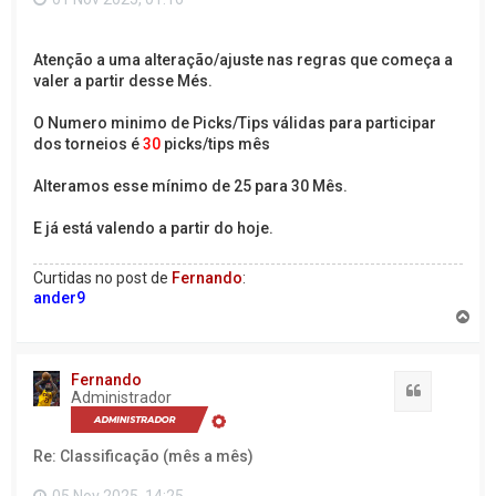
o
Atenção a uma alteração/ajuste nas regras que começa a
valer a partir desse Més.
O Numero minimo de Picks/Tips válidas para participar
dos torneios é
30
picks/tips mês
Alteramos esse mínimo de 25 para 30 Mês.
E já está valendo a partir do hoje.
Curtidas no post de
Fernando
:
ander9
V
o
l
t
Fernando
a
Citação
Administrador
r
a
o
Re: Classificação (mês a mês)
t
o
p
05 Nov 2025, 14:25