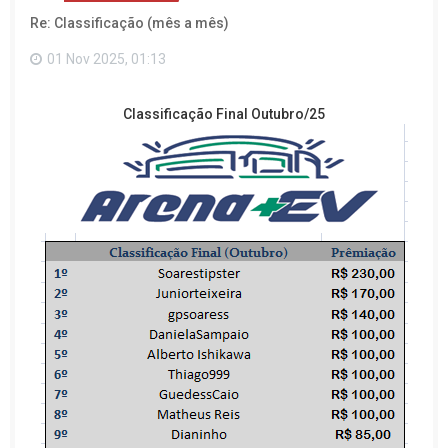
o
Re: Classificação (mês a mês)
t
o
p
01 Nov 2025, 01:13
o
Classificação Final Outubro/25