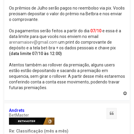
Os prêmios de Julho serão pagos no reembolso via pix. Vocês
precisam depositar o valor do prêmio na Betbra e nos enviar
o comprovante.
Os pagamentos serão feitos a partir do dia
07/10
e essa é a
data limite para que vocês nos enviem no email
arenamaisev@gmail.com
um print do comprovante de
depósito e a tela bet-bra + os dados pessoais e chave pix
(data limite 07/10 às 12:00)
Atentos também ao rollover da premiação, alguns users
estão estão depositando e sacando a premiação em
sequencia, sem girar o rollover. A partir desse mês estaremos
conferindo conta a conta esse movimento, podendo travar
futuras premiações.
V
o
l
t
Andrets
a
Citação
BetMaster
r
a
o
Re: Classificação (mês a mês)
t