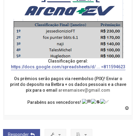
Classificação geral:
https://docs.google.com/spreadsheets/d/ ... =811594623
Os prêmios serão pagos via reembolso (PIX)! Enviar o
print do deposito na Betbra + os dados pessoais e a chave
pix para o email
arenamaisev@gmail.com
Parabéns aos vencedores!
V
o
l
t
a
r
Responder