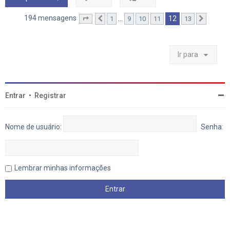
a
o
t
194 mensagens
12
…
1
9
10
11
13
Página
Anterior
12
de
13
Próxim
o
p
o
Ir para
Entrar
•
Registrar
Nome de usuário:
Senha:
Lembrar minhas informações