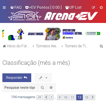
FAQ
+EV Pontos
[ 0.00 ]
UP List
P
Início do Fórum!
Torneios Arena+EV
Torneio de Tips (BET-BRA)
e
s
Classificação (mês a mês)
q
u
Responder
i
s
Pesquisar
Pesquisa avançada
a
194 mensagens
12
…
1
9
10
11
13
Página
Anterior
12
de
13
Próxim
r