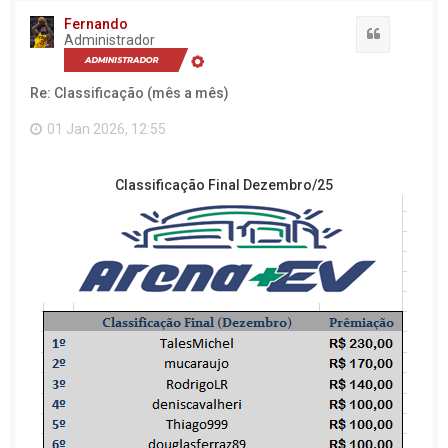
t
Fernando
a
Citação
Administrador
r
a
o
Re: Classificação (mês a mês)
t
o
p
01 Jan 2026, 12:55
o
Classificação Final Dezembro/25