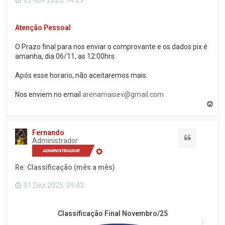
o
Atenção Pessoal
O Prazo final para nos enviar o comprovante e os dados pix é
amanha, dia 06/11, as 12:00hrs
Após esse horario, não aceitaremos mais.
Nos enviem no email
arenamaisev@gmail.com
V
o
l
t
Fernando
a
Citação
Administrador
r
a
o
Re: Classificação (mês a mês)
t
o
p
01 Dez 2025, 09:43
o
Classificação Final Novembro/25