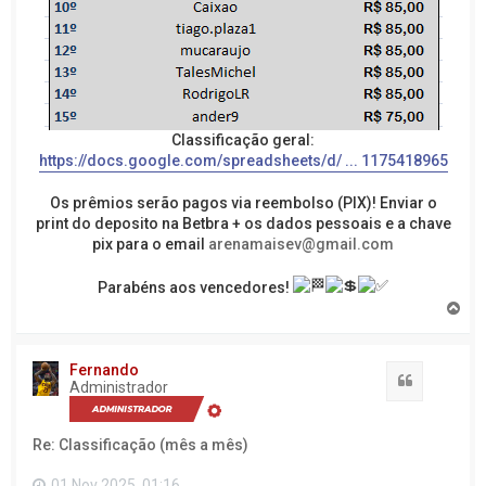
Classificação geral:
https://docs.google.com/spreadsheets/d/ ... 1175418965
Os prêmios serão pagos via reembolso (PIX)! Enviar o
print do deposito na Betbra + os dados pessoais e a chave
pix para o email
arenamaisev@gmail.com
Parabéns aos vencedores!
V
o
l
t
Fernando
a
Citação
Administrador
r
a
o
Re: Classificação (mês a mês)
t
o
p
01 Nov 2025, 01:16