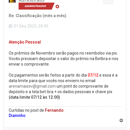
Administrador
r
a
o
Re: Classificação (mês a mês)
t
o
p
01 Dez 2025, 09:45
o
Atenção Pessoal
Os prêmios de Novembro serão pagos no reembolso via pix.
Vocês precisam depositar o valor do prêmio na Betbra e nos
enviar o comprovante.
Os pagamentos serão feitos a partir do dia
07/12
e essa é a
data limite para que vocês nos enviem no email
arenamaisev@gmail.com
um print do comprovante de
depósito e a tela bet-bra + os dados pessoais e chave pix
(data limite 07/12 às 12:00)
Curtidas no post de
Fernando
:
Dianinho
V
o
l