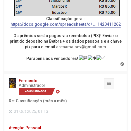
Classificação geral:
https://docs.google.com/spreadsheets/d/ ... 1420411262
Os prêmios serão pagos via reembolso (PIX)! Enviar o
print do deposito na Betbra + os dados pessoais e a chave
pix para o email
arenamaisev@gmail.com
Parabéns aos vencedores!
V
o
l
t
Fernando
a
Citação
Administrador
r
a
o
Re: Classificação (mês a mês)
t
o
p
01 Out 2025, 01:13
o
Atenção Pessoal