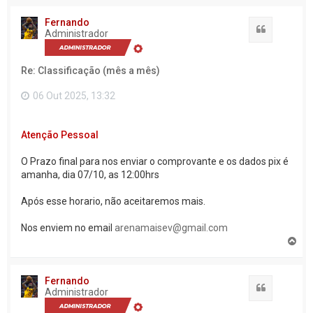
l
t
Fernando
a
Citação
Administrador
r
a
o
Re: Classificação (mês a mês)
t
o
p
06 Out 2025, 13:32
o
Atenção Pessoal
O Prazo final para nos enviar o comprovante e os dados pix é
amanha, dia 07/10, as 12:00hrs
Após esse horario, não aceitaremos mais.
Nos enviem no email
arenamaisev@gmail.com
V
o
l
t
Fernando
a
Citação
Administrador
r
a