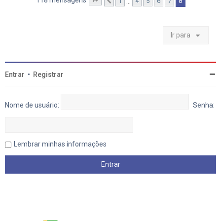
t
118 mensagens
8
…
1
4
5
6
7
Página
Anterior
8
de
8
o
p
o
Ir para
Entrar
•
Registrar
Nome de usuário:
Senha:
Lembrar minhas informações