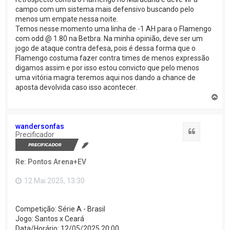
campo com um sistema mais defensivo buscando pelo
menos um empate nessa noite.
Temos nesse momento uma linha de -1 AH para o Flamengo
com odd @ 1.80 na Betbra. Na minha opinião, deve ser um
jogo de ataque contra defesa, pois é dessa forma que o
Flamengo costuma fazer contra times de menos expressão
digamos assim e por isso estou convicto que pelo menos
uma vitória magra teremos aqui nos dando a chance de
aposta devolvida caso isso acontecer.
V
o
l
t
wandersonfas
a
Citação
Precificador
r
a
o
Re: Pontos Arena+EV
t
o
p
12 Mai 2025, 13:30
o
Competição: Série A - Brasil
Jogo: Santos x Ceará
Data/Horário: 12/05/2025 20:00