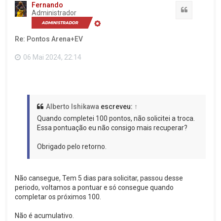
t
Fernando
a
Citação
Administrador
r
a
o
Re: Pontos Arena+EV
t
o
p
06 Mai 2024, 22:14
o
Alberto Ishikawa
escreveu:
↑
Quando completei 100 pontos, não solicitei a troca.
Essa pontuação eu não consigo mais recuperar?
Obrigado pelo retorno.
Não cansegue, Tem 5 dias para solicitar, passou desse
periodo, voltamos a pontuar e só consegue quando
completar os próximos 100.
Não é acumulativo.