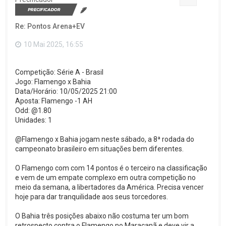
r
a
o
Re: Pontos Arena+EV
t
o
p
10 Mai 2025, 16:55
o
Competição: Série A - Brasil
Jogo: Flamengo x Bahia
Data/Horário: 10/05/2025 21:00
Aposta: Flamengo -1 AH
Odd: @1.80
Unidades: 1
@Flamengo x Bahia jogam neste sábado, a 8ª rodada do
campeonato brasileiro em situações bem diferentes.
O Flamengo com com 14 pontos é o terceiro na classificação
e vem de um empate complexo em outra competição no
meio da semana, a libertadores da América. Precisa vencer
hoje para dar tranquilidade aos seus torcedores.
O Bahia três posições abaixo não costuma ter um bom
retrospecto contra o Flamengo no Maracanã e deve vir a