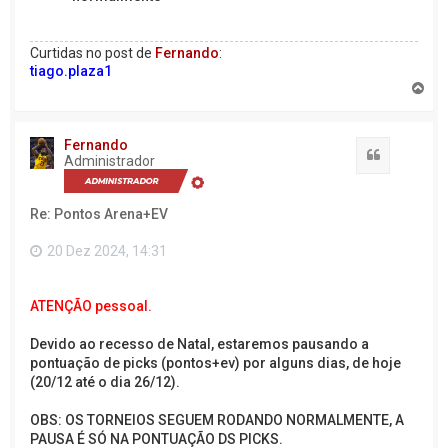
Curtidas no post de
Fernando
:
tiago.plaza1
V
o
l
t
Fernando
a
Citação
Administrador
r
a
o
Re: Pontos Arena+EV
t
o
p
20 Dez 2024, 14:31
o
ATENÇÃO pessoal.
Devido ao recesso de Natal, estaremos pausando a
pontuação de picks (pontos+ev) por alguns dias, de hoje
(20/12 até o dia 26/12).
OBS: OS TORNEIOS SEGUEM RODANDO NORMALMENTE, A
PAUSA É SÓ NA PONTUAÇÃO DS PICKS.