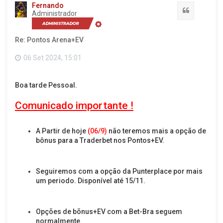
t
Fernando
a
Citação
Administrador
r
a
o
Re: Pontos Arena+EV
t
o
p
06 Set 2024, 15:01
o
Boa tarde Pessoal.
Comunicado importante !
A Partir de hoje
(06/9)
não teremos mais a opção de
bônus para a Traderbet nos Pontos+EV.
Seguiremos com a opção da Punterplace por mais
um periodo. Disponível até 15/11.
Opções de bõnus+EV com a Bet-Bra seguem
normalmente