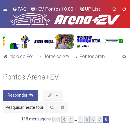
FAQ
+EV Pontos
[ 0.00 ]
UP List
P
Início do Fórum!
Torneios Arena+EV
Pontos Arena+EV
e
s
Pontos Arena+EV
q
u
Responder
i
s
Pesquisar
Pesquisa avançada
a
118 mensagens
8
…
1
4
5
6
7
Página
Anterior
8
de
8
r