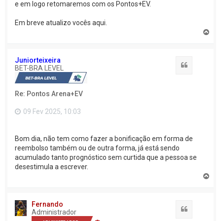
e em logo retomaremos com os Pontos+EV.
Em breve atualizo vocês aqui.
V
o
l
t
Juniorteixeira
a
Citação
BET-BRA LEVEL
r
a
o
Re: Pontos Arena+EV
t
o
p
09 Fev 2025, 10:03
o
Bom dia, não tem como fazer a bonificação em forma de
reembolso também ou de outra forma, já está sendo
acumulado tanto prognóstico sem curtida que a pessoa se
desestimula a escrever.
V
o
l
t
Fernando
a
Citação
Administrador
r