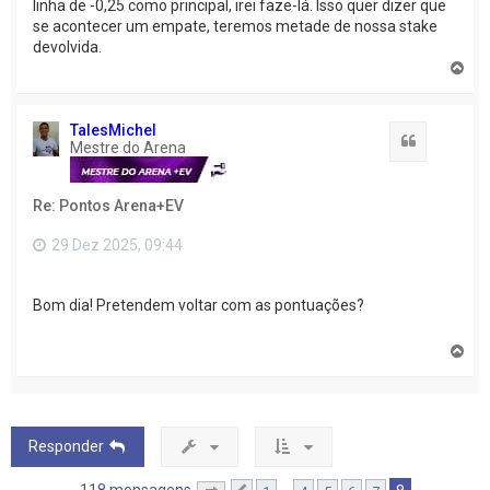
linha de -0,25 como principal, irei faze-lá. Isso quer dizer que
se acontecer um empate, teremos metade de nossa stake
devolvida.
V
o
l
t
TalesMichel
a
Citação
Mestre do Arena
r
a
o
Re: Pontos Arena+EV
t
o
p
29 Dez 2025, 09:44
o
Bom dia! Pretendem voltar com as pontuações?
V
o
l
t
a
r
Responder
a
o