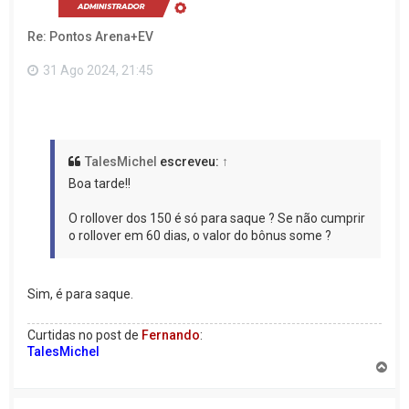
a
o
Re: Pontos Arena+EV
t
o
p
31 Ago 2024, 21:45
o
TalesMichel
escreveu:
↑
Boa tarde!!
O rollover dos 150 é só para saque ? Se não cumprir
o rollover em 60 dias, o valor do bônus some ?
Sim, é para saque.
Curtidas no post de
Fernando
:
TalesMichel
V
o
l