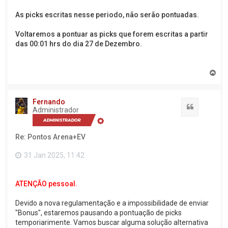
As picks escritas nesse periodo, não serão pontuadas.
Voltaremos a pontuar as picks que forem escritas a partir
das 00:01 hrs do dia 27 de Dezembro.
V
o
l
t
Fernando
a
Citação
Administrador
r
a
o
Re: Pontos Arena+EV
t
o
p
31 Jan 2025, 11:42
o
ATENÇÃO pessoal.
Devido a nova regulamentação e a impossibilidade de enviar
"Bonus", estaremos pausando a pontuação de picks
temporiarimente. Vamos buscar alguma solução alternativa