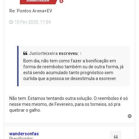
a
o
Re: Pontos Arena+EV
t
o
p
10 Fev 2025, 11:54
o
Juniorteixeira
escreveu:
↑
Bom dia, não tem como fazer a bonificação em
forma de reembolso também ou de outra forma, já
está sendo acumulado tanto prognóstico sem
curtida que a pessoa se desestimula a escrever.
Não tem. Estamos tentando outra solução. O reembolso é só
nesse mes mesmo, de Fevereiro, para os torneios, só pra
quebrar o galho.
V
o
l
t
wandersonfas
a
Citação
Precificador