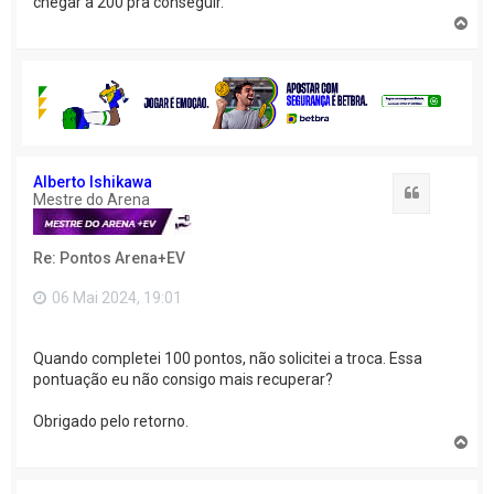
chegar a 200 pra conseguir.
V
o
l
t
a
r
a
o
t
o
Alberto Ishikawa
Citação
p
Mestre do Arena
o
Re: Pontos Arena+EV
06 Mai 2024, 19:01
Quando completei 100 pontos, não solicitei a troca. Essa
pontuação eu não consigo mais recuperar?
Obrigado pelo retorno.
V
o
l