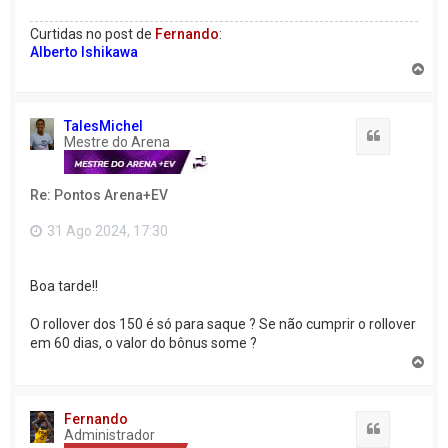
Curtidas no post de
Fernando
:
Alberto Ishikawa
V
o
l
t
TalesMichel
a
Citação
Mestre do Arena
r
a
o
Re: Pontos Arena+EV
t
o
p
31 Ago 2024, 17:30
o
Boa tarde!!
O rollover dos 150 é só para saque ? Se não cumprir o rollover
em 60 dias, o valor do bônus some ?
V
o
l
t
Fernando
a
Citação
Administrador
r