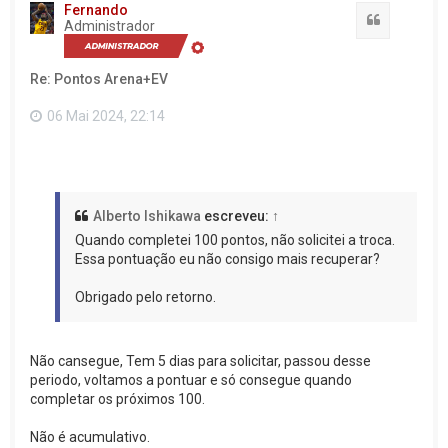
t
Fernando
a
Citação
Administrador
r
a
o
Re: Pontos Arena+EV
t
o
p
06 Mai 2024, 22:14
o
Alberto Ishikawa
escreveu:
↑
Quando completei 100 pontos, não solicitei a troca.
Essa pontuação eu não consigo mais recuperar?
Obrigado pelo retorno.
Não cansegue, Tem 5 dias para solicitar, passou desse
periodo, voltamos a pontuar e só consegue quando
completar os próximos 100.
Não é acumulativo.