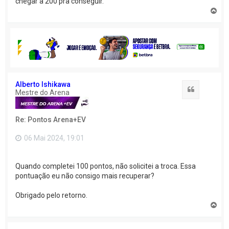
chegar a 200 pra conseguir.
V
o
l
t
a
r
a
o
t
o
Alberto Ishikawa
Citação
p
Mestre do Arena
o
Re: Pontos Arena+EV
06 Mai 2024, 19:01
Quando completei 100 pontos, não solicitei a troca. Essa
pontuação eu não consigo mais recuperar?
Obrigado pelo retorno.
V
o
l