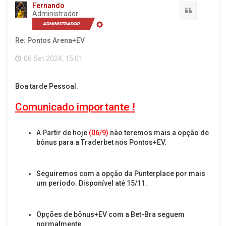
t
Fernando
a
Citação
Administrador
r
a
o
Re: Pontos Arena+EV
t
o
p
06 Set 2024, 15:01
o
Boa tarde Pessoal.
Comunicado importante !
A Partir de hoje
(06/9)
não teremos mais a opção de
bônus para a Traderbet nos Pontos+EV.
Seguiremos com a opção da Punterplace por mais
um periodo. Disponível até 15/11.
Opções de bõnus+EV com a Bet-Bra seguem
normalmente