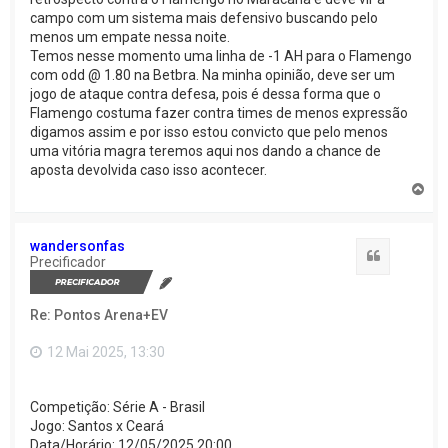
campo com um sistema mais defensivo buscando pelo
menos um empate nessa noite.
Temos nesse momento uma linha de -1 AH para o Flamengo
com odd @ 1.80 na Betbra. Na minha opinião, deve ser um
jogo de ataque contra defesa, pois é dessa forma que o
Flamengo costuma fazer contra times de menos expressão
digamos assim e por isso estou convicto que pelo menos
uma vitória magra teremos aqui nos dando a chance de
aposta devolvida caso isso acontecer.
V
o
l
t
wandersonfas
a
Citação
Precificador
r
a
o
Re: Pontos Arena+EV
t
o
p
12 Mai 2025, 13:30
o
Competição: Série A - Brasil
Jogo: Santos x Ceará
Data/Horário: 12/05/2025 20:00