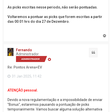
As picks escritas nesse periodo, não serão pontuadas.
Voltaremos a pontuar as picks que forem escritas a partir
das 00:01 hrs do dia 27 de Dezembro.
V
o
l
t
Fernando
a
Citação
Administrador
r
a
o
Re: Pontos Arena+EV
t
o
p
31 Jan 2025, 11:42
o
ATENÇÃO pessoal.
Devido a nova regulamentação e a impossibilidade de enviar
"Bonus", estaremos pausando a pontuação de picks
temporiarimente. Vamos buscar alguma solução alternativa