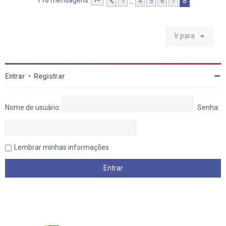
t
118 mensagens
8
…
1
4
5
6
7
Página
Anterior
8
de
8
o
p
o
Ir para
Entrar
•
Registrar
Nome de usuário:
Senha:
Lembrar minhas informações