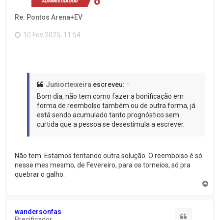
a
o
Re: Pontos Arena+EV
t
o
p
10 Fev 2025, 11:54
o
Juniorteixeira
escreveu:
↑
Bom dia, não tem como fazer a bonificação em
forma de reembolso também ou de outra forma, já
está sendo acumulado tanto prognóstico sem
curtida que a pessoa se desestimula a escrever.
Não tem. Estamos tentando outra solução. O reembolso é só
nesse mes mesmo, de Fevereiro, para os torneios, só pra
quebrar o galho.
V
o
l
t
wandersonfas
a
Citação
Precificador