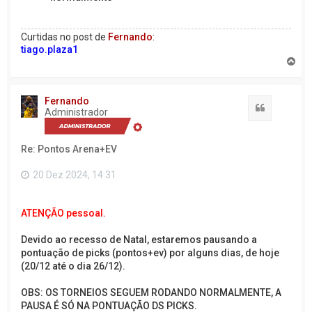
Curtidas no post de
Fernando
:
tiago.plaza1
V
o
l
t
Fernando
a
Citação
Administrador
r
a
o
Re: Pontos Arena+EV
t
o
p
20 Dez 2024, 14:31
o
ATENÇÃO pessoal.
Devido ao recesso de Natal, estaremos pausando a
pontuação de picks (pontos+ev) por alguns dias, de hoje
(20/12 até o dia 26/12).
OBS: OS TORNEIOS SEGUEM RODANDO NORMALMENTE, A
PAUSA É SÓ NA PONTUAÇÃO DS PICKS.