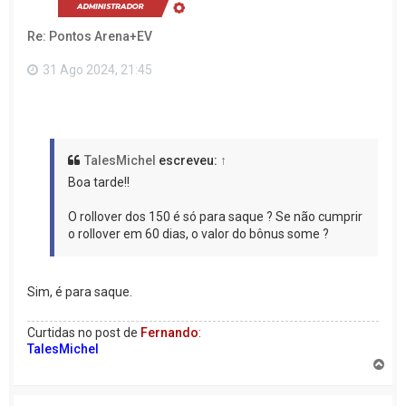
a
o
Re: Pontos Arena+EV
t
o
p
31 Ago 2024, 21:45
o
TalesMichel
escreveu:
↑
Boa tarde!!
O rollover dos 150 é só para saque ? Se não cumprir
o rollover em 60 dias, o valor do bônus some ?
Sim, é para saque.
Curtidas no post de
Fernando
:
TalesMichel
V
o
l