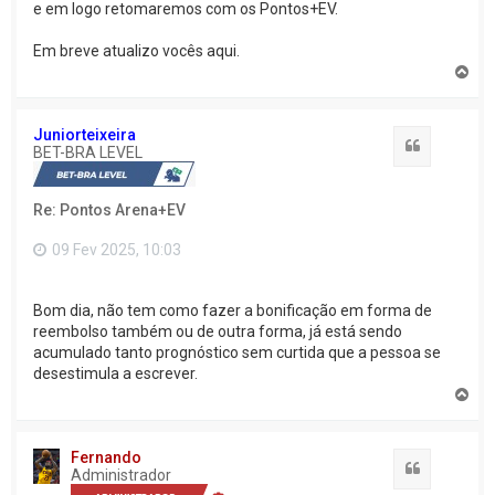
e em logo retomaremos com os Pontos+EV.
Em breve atualizo vocês aqui.
V
o
l
t
Juniorteixeira
a
Citação
BET-BRA LEVEL
r
a
o
Re: Pontos Arena+EV
t
o
p
09 Fev 2025, 10:03
o
Bom dia, não tem como fazer a bonificação em forma de
reembolso também ou de outra forma, já está sendo
acumulado tanto prognóstico sem curtida que a pessoa se
desestimula a escrever.
V
o
l
t
Fernando
a
Citação
Administrador
r