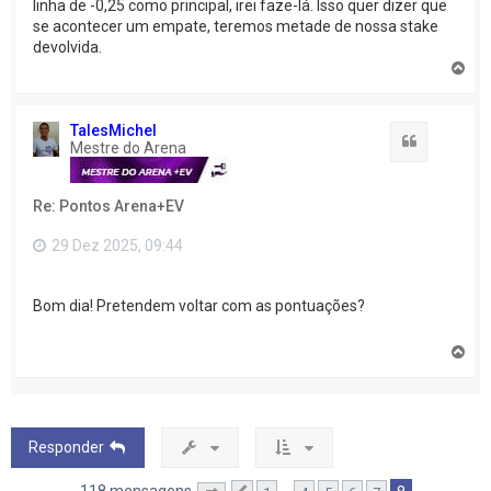
linha de -0,25 como principal, irei faze-lá. Isso quer dizer que
se acontecer um empate, teremos metade de nossa stake
devolvida.
V
o
l
t
TalesMichel
a
Citação
Mestre do Arena
r
a
o
Re: Pontos Arena+EV
t
o
p
29 Dez 2025, 09:44
o
Bom dia! Pretendem voltar com as pontuações?
V
o
l
t
a
r
Responder
a
o