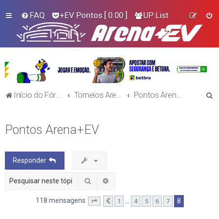
FAQ
+EV Pontos
[ 0.00 ]
UP List
P
Início do Fórum!
Torneios Arena+EV
Pontos Arena+EV
e
s
Pontos Arena+EV
q
u
Responder
i
s
Pesquisar
Pesquisa avançada
a
118 mensagens
8
…
1
4
5
6
7
Página
Anterior
8
de
8
r