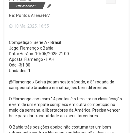
r
a
o
Re: Pontos Arena+EV
t
o
p
10 Mai 2025, 16:55
o
Competição: Série A - Brasil
Jogo: Flamengo x Bahia
Data/Horário: 10/05/2025 21:00
Aposta: Flamengo -1 AH
Odd: @1.80
Unidades: 1
@Flamengo x Bahia jogam neste sábado, a 8ª rodada do
campeonato brasileiro em situações bem diferentes.
O Flamengo com com 14 pontos é o terceiro na classificação
e vem de um empate complexo em outra competição no
meio da semana, a libertadores da América. Precisa vencer
hoje para dar tranquilidade aos seus torcedores.
O Bahia três posições abaixo não costuma ter um bom
retrospecto contra o Flamengo no Maracanã e deve vir a