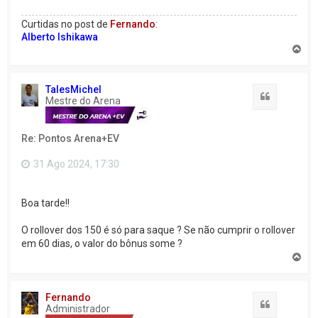
Curtidas no post de
Fernando
:
Alberto Ishikawa
V
o
l
t
TalesMichel
a
Citação
Mestre do Arena
r
a
o
Re: Pontos Arena+EV
t
o
p
31 Ago 2024, 17:30
o
Boa tarde!!
O rollover dos 150 é só para saque ? Se não cumprir o rollover
em 60 dias, o valor do bônus some ?
V
o
l
t
Fernando
a
Citação
Administrador
r