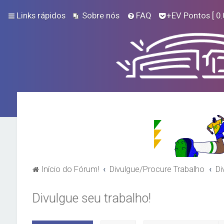
Links rápidos
Sobre nós
FAQ
+EV Pontos
[ 0.
Início do Fórum!
Divulgue/Procure Trabalho
Di
Divulgue seu trabalho!