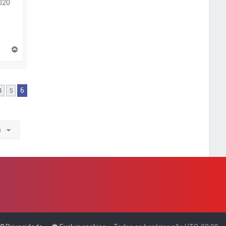
020
V
o
l
t
a
r
6
4
5
a
o
t
o
a
p
o