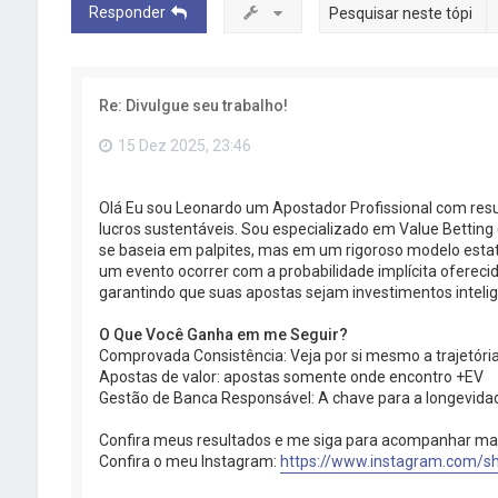
Responder
Re: Divulgue seu trabalho!
15 Dez 2025, 23:46
Olá Eu sou Leonardo um Apostador Profissional com res
lucros sustentáveis. Sou especializado em Value Betting
se baseia em palpites, mas em um rigoroso modelo estatí
um evento ocorrer com a probabilidade implícita ofereci
garantindo que suas apostas sejam investimentos intelig
O Que Você Ganha em me Seguir?
Comprovada Consistência: Veja por si mesmo a trajetória
Apostas de valor: apostas somente onde encontro +EV
Gestão de Banca Responsável: A chave para a longevida
Confira meus resultados e me siga para acompanhar mai
Confira o meu Instagram:
https://www.instagram.com/sh