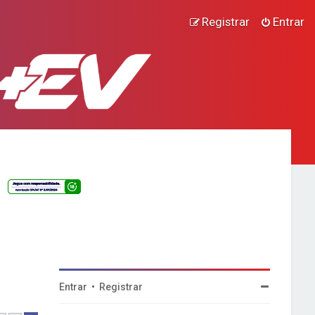
Registrar
Entrar
Entrar
•
Registrar