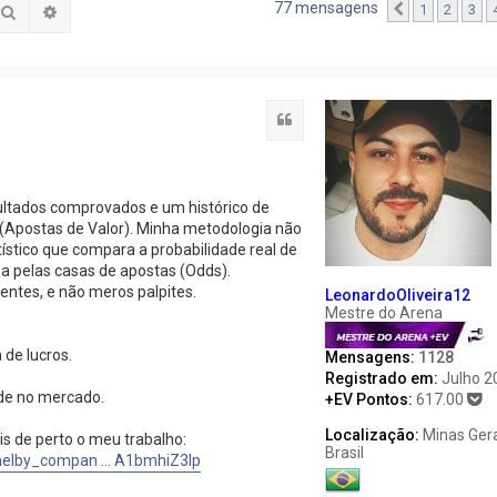
77 mensagens
1
2
3
Pesquisar
Pesquisa avançada
Anterior
Citação
ultados comprovados e um histórico de
 (Apostas de Valor). Minha metodologia não
stico que compara a probabilidade real de
da pelas casas de apostas (Odds).
entes, e não meros palpites.
LeonardoOliveira12
Mestre do Arena
 de lucros.
Mensagens:
1128
Registrado em:
Julho 2
de no mercado.
+EV Pontos:
617.00
Localização:
Minas Gera
s de perto o meu trabalho:
Brasil
elby_compan ... A1bmhiZ3lp