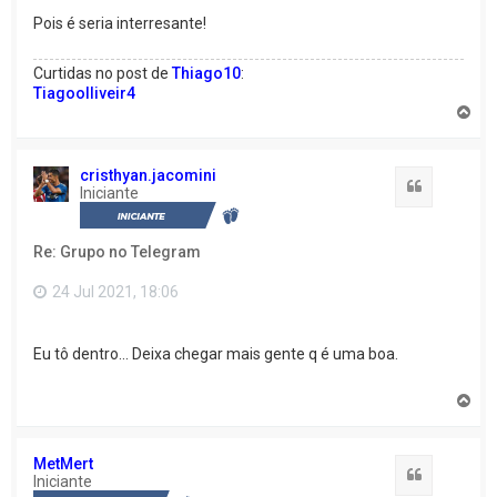
Pois é seria interresante!
Curtidas no post de
Thiago10
:
Tiagoolliveir4
V
o
l
t
cristhyan.jacomini
a
Citação
Iniciante
r
a
o
Re: Grupo no Telegram
t
o
p
24 Jul 2021, 18:06
o
Eu tô dentro... Deixa chegar mais gente q é uma boa.
V
o
l
t
MetMert
a
Citação
Iniciante
r