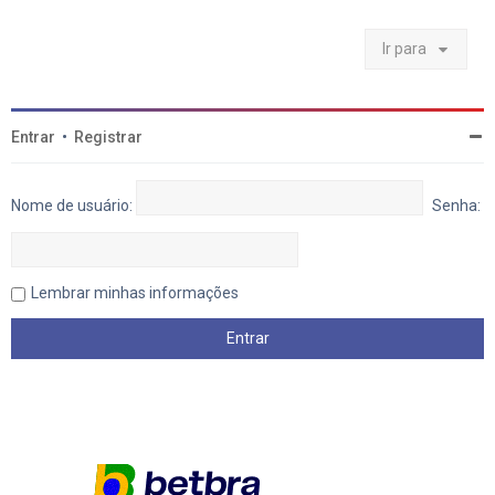
o
p
o
Ir para
Entrar
•
Registrar
Nome de usuário:
Senha:
Lembrar minhas informações