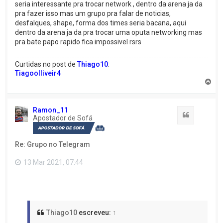
seria interessante pra trocar network , dentro da arena ja da
pra fazer isso mas um grupo pra falar de noticias,
desfalques, shape, forma dos times seria bacana, aqui
dentro da arena ja da pra trocar uma oputa networking mas
pra bate papo rapido fica impossivel rsrs
Curtidas no post de
Thiago10
:
Tiagoolliveir4
V
o
l
t
Ramon_11
a
Citação
Apostador de Sofá
r
a
o
Re: Grupo no Telegram
t
o
p
13 Mar 2021, 07:44
o
Thiago10
escreveu:
↑