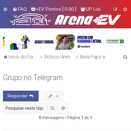
FAQ
+EV Pontos
[ 0.00 ]
UP List
P
Início do Fórum!
Boteco Arena+EV
Bate Papo e Assuntos Gerais
e
s
Grupo no Telegram
q
u
Responder
i
s
Pesquisar
Pesquisa avançada
a
8 mensagens • Página
1
de
1
r