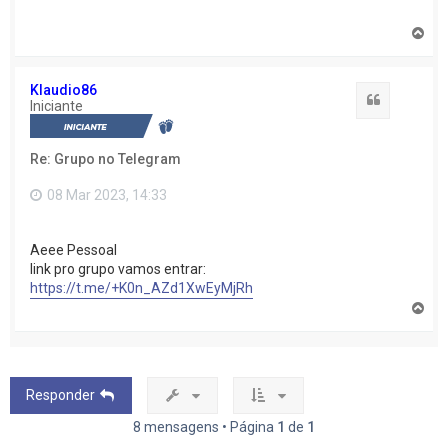
V
o
l
t
Klaudio86
a
Citação
Iniciante
r
a
o
Re: Grupo no Telegram
t
o
p
08 Mar 2023, 14:33
o
Aeee Pessoal
link pro grupo vamos entrar:
https://t.me/+K0n_AZd1XwEyMjRh
V
o
l
t
a
r
Responder
a
o
8 mensagens • Página
1
de
1
t