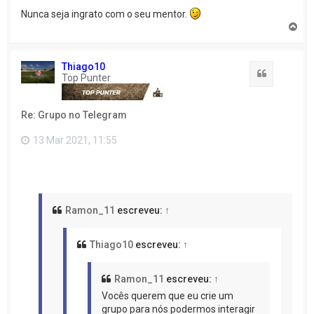
Nunca seja ingrato com o seu mentor.
V
o
l
t
Thiago10
a
Citação
Top Punter
r
a
o
Re: Grupo no Telegram
t
o
p
13 Mar 2021, 11:55
o
Ramon_11
escreveu:
↑
Thiago10
escreveu:
↑
Ramon_11
escreveu:
↑
Vocês querem que eu crie um
grupo para nós podermos interagir