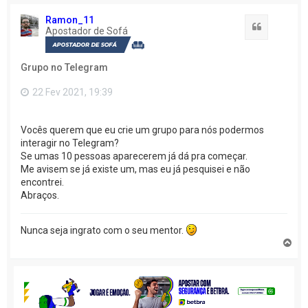
Ramon_11
Citação
Apostador de Sofá
Grupo no Telegram
22 Fev 2021, 19:39
Vocês querem que eu crie um grupo para nós podermos
interagir no Telegram?
Se umas 10 pessoas aparecerem já dá pra começar.
Me avisem se já existe um, mas eu já pesquisei e não
encontrei.
Abraços.
Nunca seja ingrato com o seu mentor.
V
o
l
t
a
r