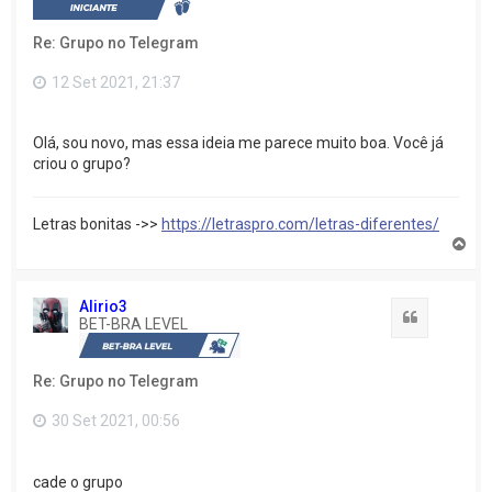
a
o
Re: Grupo no Telegram
t
o
p
12 Set 2021, 21:37
o
Olá, sou novo, mas essa ideia me parece muito boa. Você já
criou o grupo?
Letras bonitas ->>
https://letraspro.com/letras-diferentes/
V
o
l
t
Alirio3
a
Citação
BET-BRA LEVEL
r
a
o
Re: Grupo no Telegram
t
o
p
30 Set 2021, 00:56
o
cade o grupo