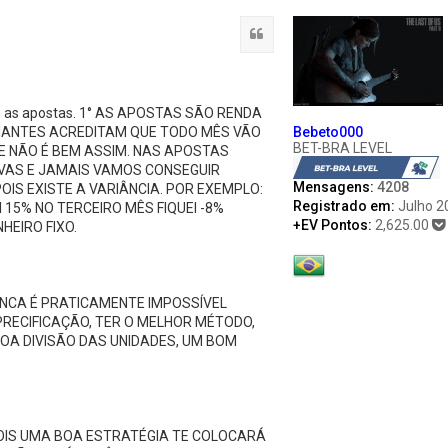
Citação
com as apostas. 1° AS APOSTAS SÃO RENDA
CIANTES ACREDITAM QUE TODO MÊS VÃO
Bebeto000
BET-BRA LEVEL
E NÃO É BEM ASSIM. NAS APOSTAS
VAS E JAMAIS VAMOS CONSEGUIR
Mensagens:
4208
S EXISTE A VARIÂNCIA. POR EXEMPLO:
Registrado em:
Julho 2
15% NO TERCEIRO MÊS FIQUEI -8%
+EV Pontos:
2,625.00
HEIRO FIXO.
ANCA É PRATICAMENTE IMPOSSÍVEL
PRECIFICAÇÃO, TER O MELHOR MÉTODO,
OA DIVISÃO DAS UNIDADES, UM BOM
OIS UMA BOA ESTRATÉGIA TE COLOCARÁ