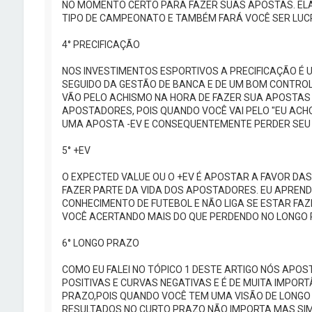
NO MOMENTO CERTO PARA FAZER SUAS APOSTAS. EL
TIPO DE CAMPEONATO E TAMBÉM FARÁ VOCÊ SER LUC
4° PRECIFICAÇÃO
NOS INVESTIMENTOS ESPORTIVOS A PRECIFICAÇÃO É 
SEGUIDO DA GESTÃO DE BANCA E DE UM BOM CONTRO
VÃO PELO ACHISMO NA HORA DE FAZER SUA APOSTAS
APOSTADORES, POIS QUANDO VOCÊ VAI PELO "EU ACHO
UMA APOSTA -EV E CONSEQUENTEMENTE PERDER SEU 
5° +EV
O EXPECTED VALUE OU O +EV É APOSTAR A FAVOR DAS
FAZER PARTE DA VIDA DOS APOSTADORES. EU APREN
CONHECIMENTO DE FUTEBOL E NÃO LIGA SE ESTAR F
VOCÊ ACERTANDO MAIS DO QUE PERDENDO NO LONGO P
6° LONGO PRAZO
COMO EU FALEI NO TÓPICO 1 DESTE ARTIGO NÓS AP
POSITIVAS E CURVAS NEGATIVAS E É DE MUITA IMPOR
PRAZO,POIS QUANDO VOCÊ TEM UMA VISÃO DE LONGO
RESULTADOS NO CURTO PRAZO NÃO IMPORTA MAS SIM