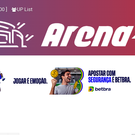
00 ]
UP List