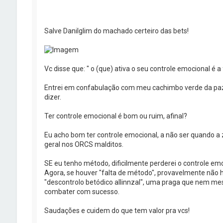
Salve Danilglim do machado certeiro das bets!
Vc disse que: " o (que) ativa o seu controle emocional é 
Entrei em confabulação com meu cachimbo verde da paz 
dizer.
Ter controle emocional é bom ou ruim, afinal?
Eu acho bom ter controle emocional, a não ser quando a z
geral nos ORCS malditos.
SE eu tenho método, dificilmente perderei o controle emo
Agora, se houver "falta de método", provavelmente não h
"descontrolo betódico allinnzal", uma praga que nem me
combater com sucesso.
Saudações e cuidem do que tem valor pra vcs!