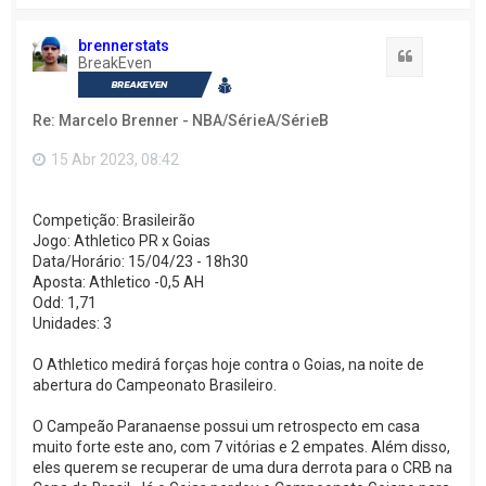
o
l
t
brennerstats
a
Citação
BreakEven
r
a
o
Re: Marcelo Brenner - NBA/SérieA/SérieB
t
o
p
15 Abr 2023, 08:42
o
Competição: Brasileirão
Jogo: Athletico PR x Goias
Data/Horário: 15/04/23 - 18h30
Aposta: Athletico -0,5 AH
Odd: 1,71
Unidades: 3
O Athletico medirá forças hoje contra o Goias, na noite de
abertura do Campeonato Brasileiro.
O Campeão Paranaense possui um retrospecto em casa
muito forte este ano, com 7 vitórias e 2 empates. Além disso,
eles querem se recuperar de uma dura derrota para o CRB na