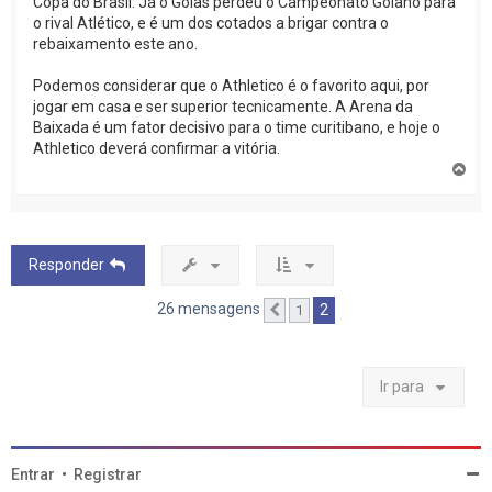
Copa do Brasil. Já o Goias perdeu o Campeonato Goiano para
o rival Atlético, e é um dos cotados a brigar contra o
rebaixamento este ano.
Podemos considerar que o Athletico é o favorito aqui, por
jogar em casa e ser superior tecnicamente. A Arena da
Baixada é um fator decisivo para o time curitibano, e hoje o
Athletico deverá confirmar a vitória.
V
o
l
t
a
r
Responder
a
o
t
26 mensagens
2
1
Anterior
o
p
o
Ir para
Entrar
•
Registrar