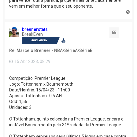
para vencer outra partida, já que é melhor tecnicamente e
vem em melhor forma que o seu oponente.
V
o
l
t
brennerstats
a
Citação
BreakEven
r
a
o
Re: Marcelo Brenner - NBA/SérieA/SérieB
t
o
p
15 Abr 2023, 08:29
o
Competição: Premier League
Jogo: Tottenham x Bournemouth
Data/Horário: 15/04/23 - 11h00
Aposta: Tottenham -0,5 AH
Odd: 1,56
Unidades: 3
O Tottenham, quinto colocado na Premier League, encara o
instável Bounermouth pela 31ª rodada da Premier League.
O Tottenham venceu os seus últimos 5 jogos em casa contra