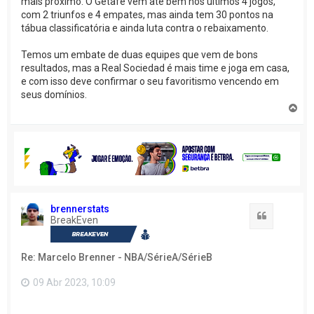
mais próximo. O Getafe vem até bem nos últimos 4 jogos,
com 2 triunfos e 4 empates, mas ainda tem 30 pontos na
tábua classificatória e ainda luta contra o rebaixamento.
Temos um embate de duas equipes que vem de bons
resultados, mas a Real Sociedad é mais time e joga em casa,
e com isso deve confirmar o seu favoritismo vencendo em
seus domínios.
V
o
l
t
a
r
a
o
t
o
brennerstats
Citação
p
BreakEven
o
Re: Marcelo Brenner - NBA/SérieA/SérieB
09 Abr 2023, 10:09