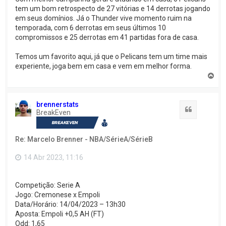
tem um bom retrospecto de 27 vitórias e 14 derrotas jogando
em seus domínios. Já o Thunder vive momento ruim na
temporada, com 6 derrotas em seus últimos 10
compromissos e 25 derrotas em 41 partidas fora de casa.
Temos um favorito aqui, já que o Pelicans tem um time mais
experiente, joga bem em casa e vem em melhor forma.
V
o
l
t
brennerstats
a
Citação
BreakEven
r
a
o
Re: Marcelo Brenner - NBA/SérieA/SérieB
t
o
p
14 Abr 2023, 11:16
o
Competição: Serie A
Jogo: Cremonese x Empoli
Data/Horário: 14/04/2023 – 13h30
Aposta: Empoli +0,5 AH (FT)
Odd: 1,65