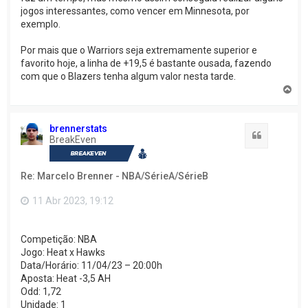
jogos interessantes, como vencer em Minnesota, por
exemplo.
Por mais que o Warriors seja extremamente superior e
favorito hoje, a linha de +19,5 é bastante ousada, fazendo
com que o Blazers tenha algum valor nesta tarde.
V
o
l
t
brennerstats
a
Citação
BreakEven
r
a
o
Re: Marcelo Brenner - NBA/SérieA/SérieB
t
o
p
11 Abr 2023, 19:12
o
Competição: NBA
Jogo: Heat x Hawks
Data/Horário: 11/04/23 – 20:00h
Aposta: Heat -3,5 AH
Odd: 1,72
Unidade: 1