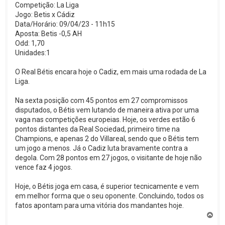
Competição: La Liga
Jogo: Betis x Cádiz
Data/Horário: 09/04/23 - 11h15
Aposta: Betis -0,5 AH
Odd: 1,70
Unidades:1
O Real Bétis encara hoje o Cadiz, em mais uma rodada de La
Liga.
Na sexta posição com 45 pontos em 27 compromissos
disputados, o Bétis vem lutando de maneira ativa por uma
vaga nas competições europeias. Hoje, os verdes estão 6
pontos distantes da Real Sociedad, primeiro time na
Champions, e apenas 2 do Villareal, sendo que o Bétis tem
um jogo a menos. Já o Cadiz luta bravamente contra a
degola. Com 28 pontos em 27 jogos, o visitante de hoje não
vence faz 4 jogos.
Hoje, o Bétis joga em casa, é superior tecnicamente e vem
em melhor forma que o seu oponente. Concluindo, todos os
fatos apontam para uma vitória dos mandantes hoje.
V
o