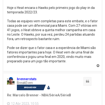
Hoje o Heat encara o Hawks pelo primeiro jogo do play-in da
temporada 2022/23.
Todas as equipes vem completas para este embate, e o fator
casa pode ser um diferencial para Miami. Com 27 vitórias em
41 jogos, o Heat obteve a quinta melhor campanha em casa
no Leste. O Hawks, por sua vez, perdeu 24 partidas atuando
fora, um retrospecto bastante ruim.
Pode-se dizer que o fator casa e a experiência de Miami são
fatores importantes para hoje. O Heat vem de uma final de
conferência e jogou uma final em 2020, vindo muito mais
preparado para um jogo tão importante.
V
o
l
t
brennerstats
a
Citação
BreakEven
r
a
o
Re: Marcelo Brenner - NBA/SérieA/SérieB
t
o
p
12 Abr 2023, 10:55