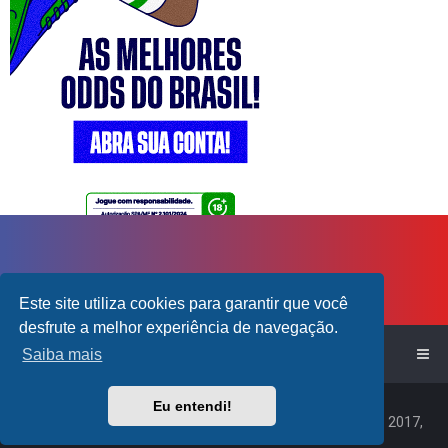
Este site utiliza cookies para garantir que você
desfrute a melhor experiência de navegação.
Início do Fórum!
Saiba mais
Powered by
phpBB
™
Eu entendi!
Traduzido por:
Suporte phpBB
|
Default Avatar Extended
© 2017,
2018 - 3Di