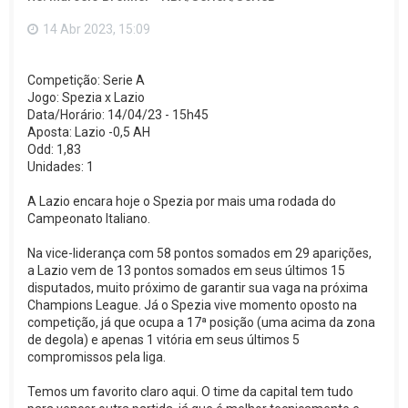
o
p
14 Abr 2023, 15:09
o
Competição: Serie A
Jogo: Spezia x Lazio
Data/Horário: 14/04/23 - 15h45
Aposta: Lazio -0,5 AH
Odd: 1,83
Unidades: 1
A Lazio encara hoje o Spezia por mais uma rodada do
Campeonato Italiano.
Na vice-liderança com 58 pontos somados em 29 aparições,
a Lazio vem de 13 pontos somados em seus últimos 15
disputados, muito próximo de garantir sua vaga na próxima
Champions League. Já o Spezia vive momento oposto na
competição, já que ocupa a 17ª posição (uma acima da zona
de degola) e apenas 1 vitória em seus últimos 5
compromissos pela liga.
Temos um favorito claro aqui. O time da capital tem tudo