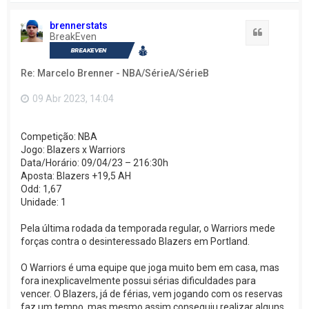
l
t
brennerstats
a
Citação
BreakEven
r
a
o
Re: Marcelo Brenner - NBA/SérieA/SérieB
t
o
p
09 Abr 2023, 14:04
o
Competição: NBA
Jogo: Blazers x Warriors
Data/Horário: 09/04/23 – 216:30h
Aposta: Blazers +19,5 AH
Odd: 1,67
Unidade: 1
Pela última rodada da temporada regular, o Warriors mede
forças contra o desinteressado Blazers em Portland.
O Warriors é uma equipe que joga muito bem em casa, mas
fora inexplicavelmente possui sérias dificuldades para
vencer. O Blazers, já de férias, vem jogando com os reservas
faz um tempo, mas mesmo assim conseguiu realizar alguns