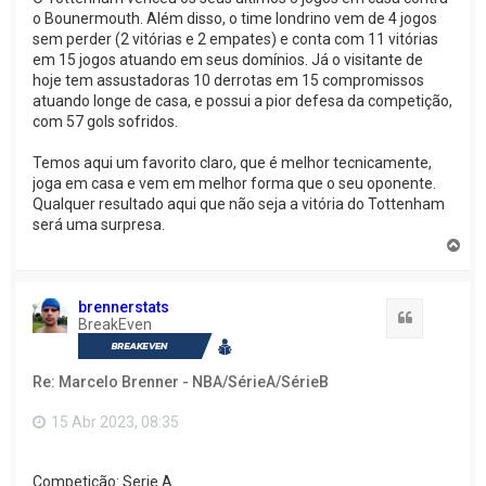
o Bounermouth. Além disso, o time londrino vem de 4 jogos
sem perder (2 vitórias e 2 empates) e conta com 11 vitórias
em 15 jogos atuando em seus domínios. Já o visitante de
hoje tem assustadoras 10 derrotas em 15 compromissos
atuando longe de casa, e possui a pior defesa da competição,
com 57 gols sofridos.
Temos aqui um favorito claro, que é melhor tecnicamente,
joga em casa e vem em melhor forma que o seu oponente.
Qualquer resultado aqui que não seja a vitória do Tottenham
será uma surpresa.
V
o
l
t
brennerstats
a
Citação
BreakEven
r
a
o
Re: Marcelo Brenner - NBA/SérieA/SérieB
t
o
p
15 Abr 2023, 08:35
o
Competição: Serie A