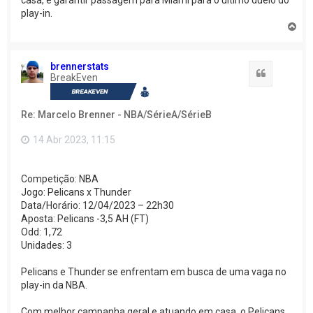
casa, e garantir passagem para Miami para o último duelo do
play-in.
V
o
l
t
brennerstats
a
Citação
BreakEven
r
a
o
Re: Marcelo Brenner - NBA/SérieA/SérieB
t
o
p
14 Abr 2023, 11:15
o
Competição: NBA
Jogo: Pelicans x Thunder
Data/Horário: 12/04/2023 – 22h30
Aposta: Pelicans -3,5 AH (FT)
Odd: 1,72
Unidades: 3
Pelicans e Thunder se enfrentam em busca de uma vaga no
play-in da NBA.
Com melhor campanha geral e atuando em casa, o Pelicans