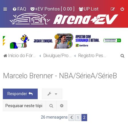
FAQ
+EV Pontos
[ 0.00 ]
UP List
P
Início do Fórum!
Divulgue/Procure Trabalho
Registro Pessoal
e
s
Marcelo Brenner - NBA/SérieA/SérieB
q
u
Responder
i
s
Pesquisar
Pesquisa avançada
a
26 mensagens
2
1
Anterior
r