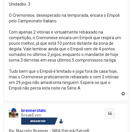
Unidades: 3
O Cremonese, desesperado na temporada, encara o Empoli
pelo Campeonato Italiano.
Com apenas 2 vitórias e virtualmente rebaixado na
competição, o Cremonese encara um Empoli que respira um
pouco melhor, já que está 10 pontos distante da zona de
degola. Vale lembrar ainda que o Empoli vem de 4 pontos
somados no últimos 2 jogos, enquanto o mandante de hoje
soma 3 derrotas em seus últimos 5 compromissos na liga.
Tudo bem que o Empoli é limitado e joga fora de casa hoje,
mas o Cremonese praticamente rebaixado e com 2 vitórias
em 29 jogos não amedronta ninguém. Espera-se que o
Empoli não perca esta noite na Série A
V
o
l
t
brennerstats
a
Citação
BreakEven
r
a
o
Re: Marcelo Brenner - NBA/SérieA/SérieB
t